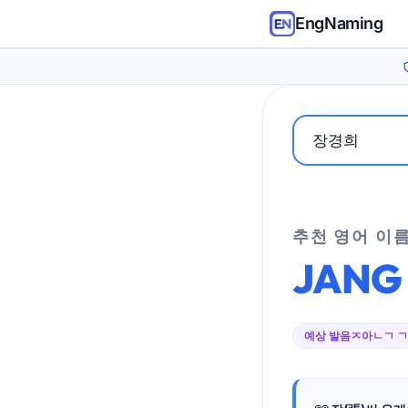
EngNaming
추천 영어 이
JANG
예상 발음
ㅈ아ㄴㄱ 