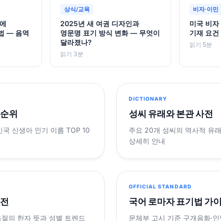
상식/교육
비자·이민
권에
2025년 새 여권 디자인과
미국 비자
법 — 음역
영문명 표기 방식 변화 — 무엇이
기재 요건
달라졌나?
읽기 5분
읽기 3분
DICTIONARY
 순위
성씨 유래와 본관 사전
민국 신생아 인기 이름 TOP 10
주요 20개 성씨의 역사적 유
상세히 안내
OFFICIAL STANDARD
사전
국어 로마자 표기법 가
음절의 한자 뜻과 성별 트렌드
문체부 고시 기준 구개음화·인명