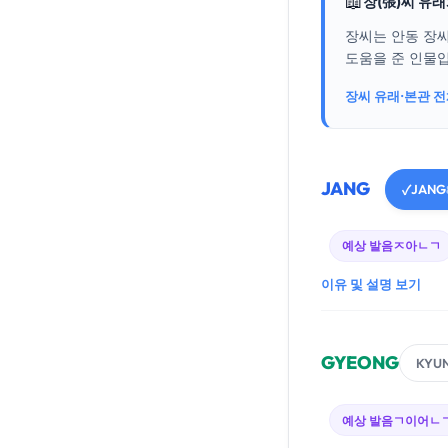
📖
장(張)씨 유
장씨는 안동 장씨
도움을 준 인물입니
장씨 유래·본관 
JANG
JANG
✓
예상 발음
ㅈ아ㄴㄱ
이유 및 설명 보기
GYEONG
KYU
예상 발음
ㄱ이어ㄴ