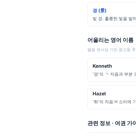
경 (景)
빛 경. 훌륭한 빛을 발
어울리는 영어 이름
발음 유사성 기반 참고용 추
Kenneth
'경'의 ㄱ 자음과 부분
Hazel
'희'의 자음 H 소리에
관련 정보 · 여권 가