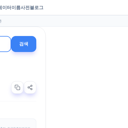
데이터
이름사전
블로그
준
검색