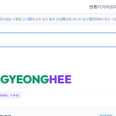
변환기
가이드
여권법·시행령 근거
외교부 공식 통계 반영
전문 에디터 검수
2026년 최신 기
름
GYEONG
HEE
ㄱ이어ㄴㄱㅎ이