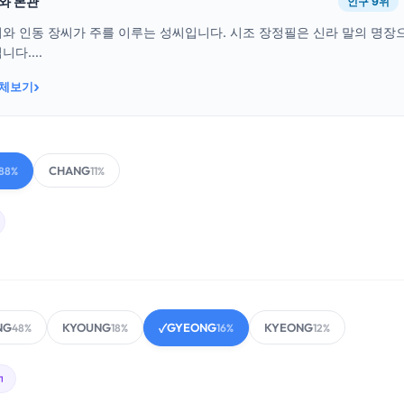
래와 본관
인구 9위
와 인동 장씨가 주를 이루는 성씨입니다. 시조 장정필은 신라 말의 명장
다....
›
전체보기
CHANG
88%
11%
NG
KYOUNG
GYEONG
KYEONG
48%
18%
✓
16%
12%
ㄱ