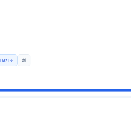
희
 보기 →