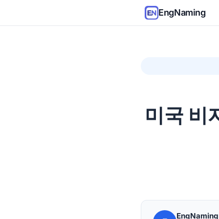
EngNaming
미국 비자
EngNamin