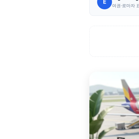
E
여권·로마자 