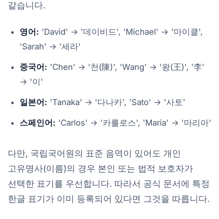
같습니다.
영어:
'David' → '데이비드', 'Michael' → '마이클',
'Sarah' → '세라'
중국어:
'Chen' → '천(陳)', 'Wang' → '왕(王)', '李'
→ '이'
일본어:
'Tanaka' → '다나카', 'Sato' → '사토'
스페인어:
'Carlos' → '카를로스', 'Maria' → '마리아'
다만, 국립국어원의 표준 음역이 있어도 개인
고유명사(이름)의 경우 본인 또는 법적 보호자가
선택한 표기를 우선합니다. 따라서 공식 문서에 특정
한글 표기가 이미 등록되어 있다면 그것을 따릅니다.