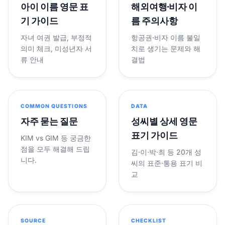
아이 이름 영문 표
해외여행·비자 이
기 가이드
름 주의사항
자녀 여권 발급, 부정적
항공권·비자 이름 불일
의미 체크, 미성년자 서
치로 생기는 문제와 해
류 안내
결법
COMMON QUESTIONS
DATA
자주 묻는 질문
성씨별 상세 영문
표기 가이드
KIM vs GIM 등 궁금한
점을 모두 해결해 드립
김·이·박·최 등 20개 성
니다.
씨의 표준·통용 표기 비
교
SOURCE
CHECKLIST