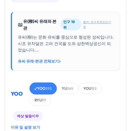
유(柳)씨 유래와 본
인구 19
출처: 한국학중앙연구
📖
원
위
관
유씨(柳)는 문화 유씨를 중심으로 형성된 성씨입니다.
시조 유차달은 고려 건국을 도와 삼한벽상공신이 되
었습니다....
›
유씨 유래·본관 전체보기
YOO
YU
YOU
✓
39%
36%
15%
YOO
RYU
8%
예상 발음
이우
이유 및 설명 보기