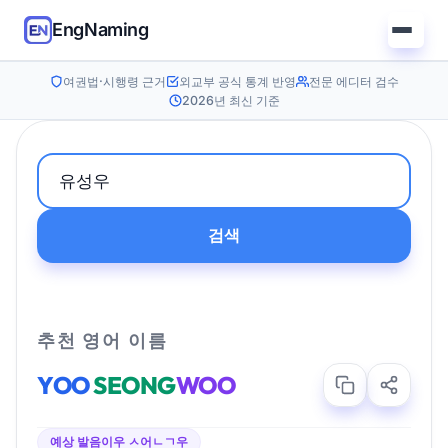
EngNaming
여권법·시행령 근거
외교부 공식 통계 반영
전문 에디터 검수
2026년 최신 기준
검색
추천 영어 이름
YOO
SEONG
WOO
예상 발음
이우 ㅅ어ㄴㄱ우