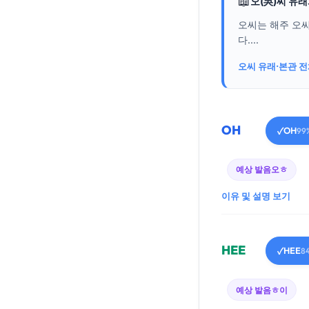
📖
오(吳)씨 유
오씨는 해주 오
다....
오씨 유래·본관 
OH
OH
✓
99
예상 발음
오ㅎ
이유 및 설명 보기
HEE
HEE
✓
8
예상 발음
ㅎ이