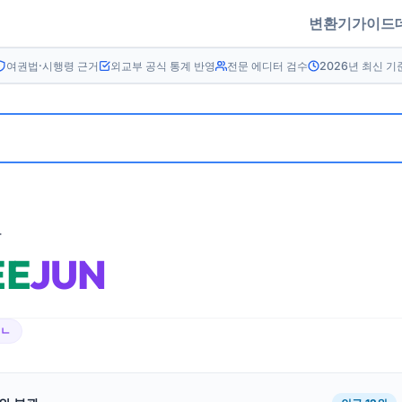
변환기
가이드
여권법·시행령 근거
외교부 공식 통계 반영
전문 에디터 검수
2026년 최신 기
름
EE
JUN
쥬ㄴ