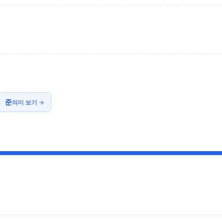
준
의미 보기 →