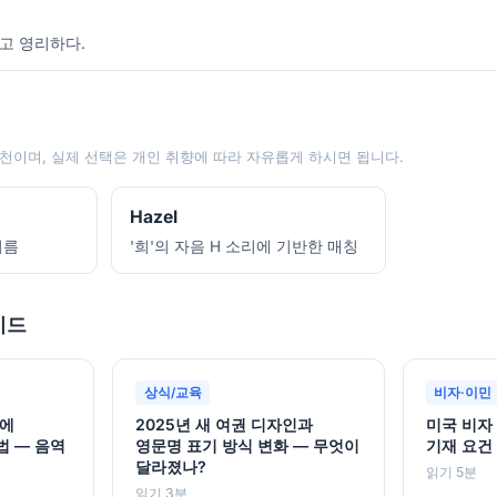
고 영리하다.
천이며, 실제 선택은 개인 취향에 따라 자유롭게 하시면 됩니다.
Hazel
이름
'희'의 자음 H 소리에 기반한 매칭
이드
상식/교육
비자·이민
권에
2025년 새 여권 디자인과
미국 비자
법 — 음역
영문명 표기 방식 변화 — 무엇이
기재 요건
달라졌나?
읽기 5분
읽기 3분