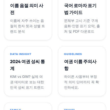
이름 음절 의미 사
국어 로마자 표기
전
법 가이드
이름에 자주 쓰이는 음
문체부 고시 기준 구개
절의 한자 뜻과 성별 트
음화·인명 표기 요약, 출
렌드 분석
처 및 PDF 다운로드
DATA INSIGHT
GUIDELINES
2024 여권 성씨 통
여권 이름 주의사
계
항
KIM vs GIM? 실제 여
하이픈 사용부터 부정
권 데이터로 보는 대한
적 의미 단어까지 꼭 확
민국 성씨 표기 트렌드
인하세요.