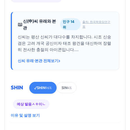
신(申)씨 유래와 본
인구 14
출처: 한국학중앙연구
📖
원
위
관
신씨는 평산 신씨가 대다수를 차지합니다. 시조 신숭
겸은 고려 개국 공신이자 태조 왕건을 대신하여 장렬
히 전사한 충절의 아이콘입니다....
›
신씨 유래·본관 전체보기
SHIN
SHIN
SIN
✓
96%
4%
예상 발음
ㅅㅎ이ㄴ
이유 및 설명 보기