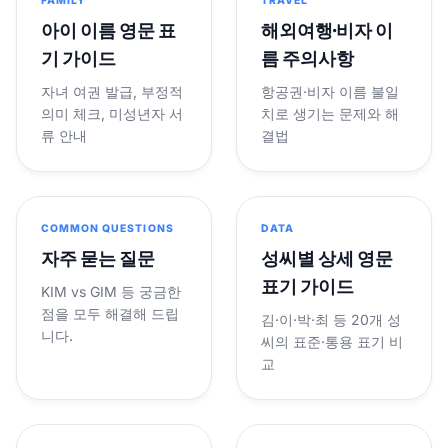
FAMILY
TRAVEL
아이 이름 영문 표
해외여행·비자 이
기 가이드
름 주의사항
자녀 여권 발급, 부정적
항공권·비자 이름 불일
의미 체크, 미성년자 서
치로 생기는 문제와 해
류 안내
결법
COMMON QUESTIONS
DATA
자주 묻는 질문
성씨별 상세 영문
표기 가이드
KIM vs GIM 등 궁금한
점을 모두 해결해 드립
김·이·박·최 등 20개 성
니다.
씨의 표준·통용 표기 비
교