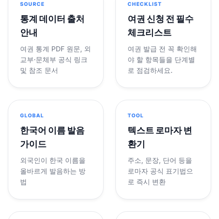
SOURCE
CHECKLIST
통계 데이터 출처
여권 신청 전 필수
안내
체크리스트
여권 통계 PDF 원문, 외
여권 발급 전 꼭 확인해
교부·문체부 공식 링크
야 할 항목들을 단계별
및 참조 문서
로 점검하세요.
GLOBAL
TOOL
한국어 이름 발음
텍스트 로마자 변
가이드
환기
외국인이 한국 이름을
주소, 문장, 단어 등을
올바르게 발음하는 방
로마자 공식 표기법으
법
로 즉시 변환