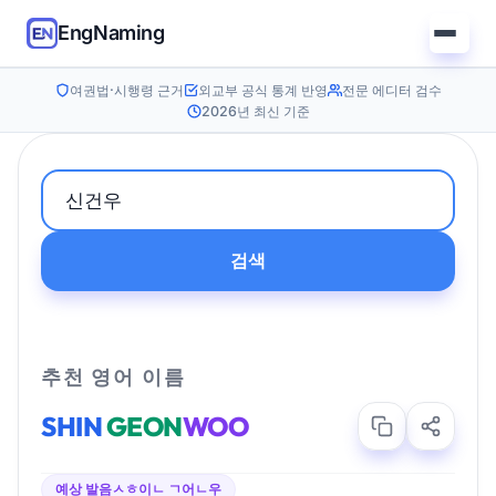
EngNaming
여권법·시행령 근거
외교부 공식 통계 반영
전문 에디터 검수
2026년 최신 기준
검색
추천 영어 이름
SHIN
GEON
WOO
예상 발음
ㅅㅎ이ㄴ ㄱ어ㄴ우