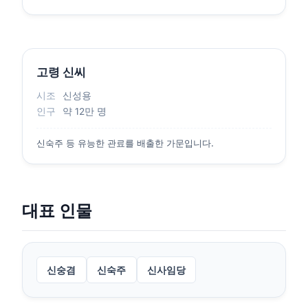
고령 신씨
시조
신성용
인구
약 12만 명
신숙주 등 유능한 관료를 배출한 가문입니다.
대표 인물
신숭겸
신숙주
신사임당