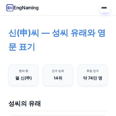
EngNaming
홈
/
가이드
/
신씨 유래
신(申)씨 — 성씨 유래와 영
문 표기
한자 뜻
인구 순위
추정 인구
펼 신(申)
14위
약 74만 명
성씨의 유래