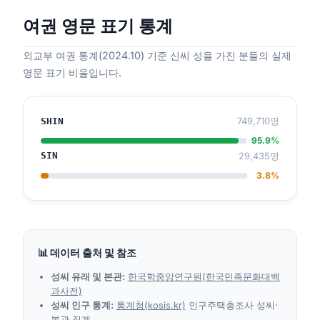
여권 영문 표기 통계
외교부 여권 통계(2024.10) 기준 신씨 성을 가진 분들의 실제
영문 표기 비율입니다.
SHIN
749,710명
95.9%
SIN
29,435명
3.8%
📊 데이터 출처 및 참조
성씨 유래 및 본관:
한국학중앙연구원(한국민족문화대백
과사전)
성씨 인구 통계:
통계청(kosis.kr)
인구주택총조사 성씨·
본관 집계