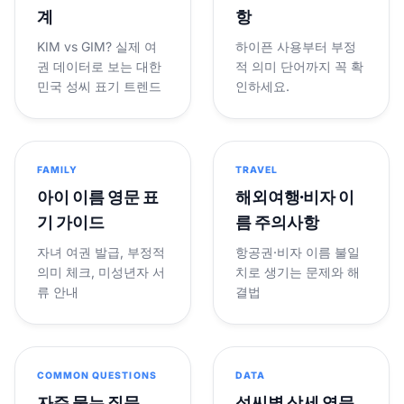
계
항
KIM vs GIM? 실제 여
하이픈 사용부터 부정
권 데이터로 보는 대한
적 의미 단어까지 꼭 확
민국 성씨 표기 트렌드
인하세요.
FAMILY
TRAVEL
아이 이름 영문 표
해외여행·비자 이
기 가이드
름 주의사항
자녀 여권 발급, 부정적
항공권·비자 이름 불일
의미 체크, 미성년자 서
치로 생기는 문제와 해
류 안내
결법
COMMON QUESTIONS
DATA
자주 묻는 질문
성씨별 상세 영문