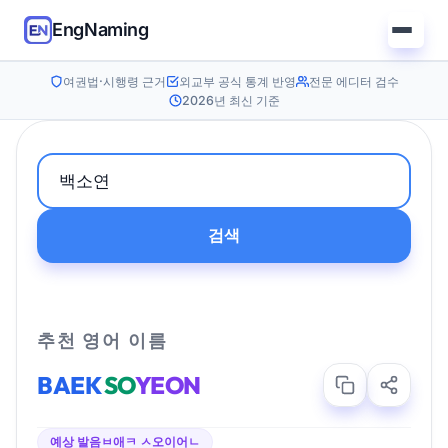
EngNaming
여권법·시행령 근거
외교부 공식 통계 반영
전문 에디터 검수
2026년 최신 기준
검색
추천 영어 이름
BAEK
SO
YEON
예상 발음
ㅂ애ㅋ ㅅ오이어ㄴ