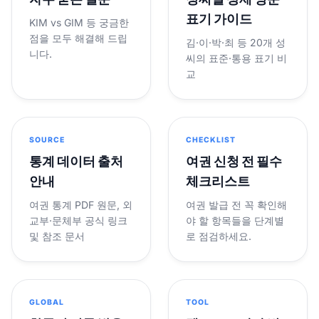
표기 가이드
KIM vs GIM 등 궁금한
점을 모두 해결해 드립
김·이·박·최 등 20개 성
니다.
씨의 표준·통용 표기 비
교
SOURCE
CHECKLIST
통계 데이터 출처
여권 신청 전 필수
안내
체크리스트
여권 통계 PDF 원문, 외
여권 발급 전 꼭 확인해
교부·문체부 공식 링크
야 할 항목들을 단계별
및 참조 문서
로 점검하세요.
GLOBAL
TOOL