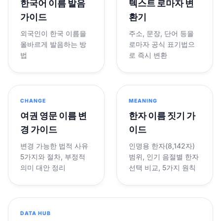
한국어 이름 발음
텍스트 로마자 변
가이드
환기
외국인이 한국 이름을
주소, 문장, 단어 등을
올바르게 발음하는 방
로마자 공식 표기법으
법
로 즉시 변환
CHANGE
MEANING
여권 영문 이름 변
한자 이름 짓기 가
경 가이드
이드
변경 가능한 법적 사유
인명용 한자(8,142자)
5가지와 절차, 부정적
범위, 인기 음절별 한자
의미 대안 정리
선택 비교, 5가지 원칙
DATA HUB