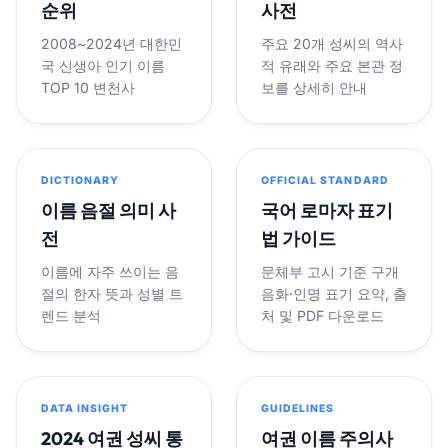
순위
사전
2008~2024년 대한민
주요 20개 성씨의 역사
국 신생아 인기 이름
적 유래와 주요 본관 정
TOP 10 변천사
보를 상세히 안내
DICTIONARY
OFFICIAL STANDARD
이름 음절 의미 사
국어 로마자 표기
전
법 가이드
이름에 자주 쓰이는 음
문체부 고시 기준 구개
절의 한자 뜻과 성별 트
음화·인명 표기 요약, 출
렌드 분석
처 및 PDF 다운로드
DATA INSIGHT
GUIDELINES
2024 여권 성씨 통
여권 이름 주의사