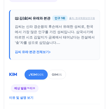
📖
김(金)씨 유래와 본관
인구 1위
출처: 한국학중앙연구원
김씨는 신라 경순왕의 후손에서 유래한 성씨로, 한국
에서 가장 많은 인구를 가진 성씨입니다. 삼국사기에
따르면 시조 김알지가 금궤에서 태어났다는 전설에서
'金'자를 성으로 삼았습니다....
›
김씨 유래·본관 전체보기
KIM
KIM
GIM
✓
100%
0%
예상 발음
ㅋ이ㅁ
이유 및 설명 보기