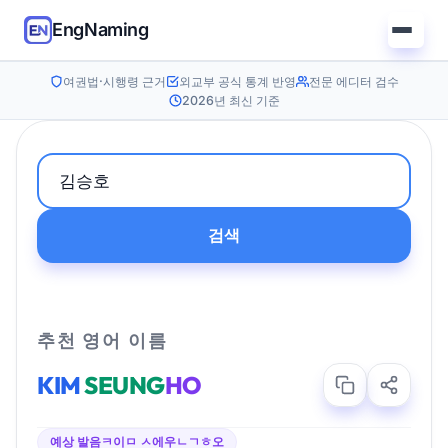
EngNaming
여권법·시행령 근거
외교부 공식 통계 반영
전문 에디터 검수
2026년 최신 기준
검색
추천 영어 이름
KIM
SEUNG
HO
예상 발음
ㅋ이ㅁ ㅅ에우ㄴㄱㅎ오