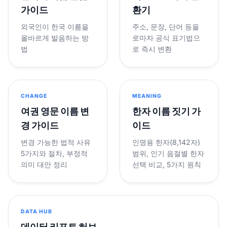
가이드
환기
외국인이 한국 이름을
주소, 문장, 단어 등을
올바르게 발음하는 방
로마자 공식 표기법으
법
로 즉시 변환
CHANGE
MEANING
여권 영문 이름 변
한자 이름 짓기 가
경 가이드
이드
변경 가능한 법적 사유
인명용 한자(8,142자)
5가지와 절차, 부정적
범위, 인기 음절별 한자
의미 대안 정리
선택 비교, 5가지 원칙
DATA HUB
데이터 리포트 허브