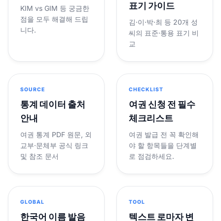
표기 가이드
KIM vs GIM 등 궁금한
점을 모두 해결해 드립
김·이·박·최 등 20개 성
니다.
씨의 표준·통용 표기 비
교
SOURCE
CHECKLIST
통계 데이터 출처
여권 신청 전 필수
안내
체크리스트
여권 통계 PDF 원문, 외
여권 발급 전 꼭 확인해
교부·문체부 공식 링크
야 할 항목들을 단계별
및 참조 문서
로 점검하세요.
GLOBAL
TOOL
한국어 이름 발음
텍스트 로마자 변