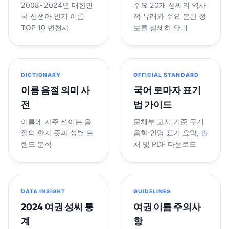
2008~2024년 대한민
주요 20개 성씨의 역사
국 신생아 인기 이름
적 유래와 주요 본관 정
TOP 10 변천사
보를 상세히 안내
DICTIONARY
OFFICIAL STANDARD
이름 음절 의미 사
국어 로마자 표기
전
법 가이드
이름에 자주 쓰이는 음
문체부 고시 기준 구개
절의 한자 뜻과 성별 트
음화·인명 표기 요약, 출
렌드 분석
처 및 PDF 다운로드
DATA INSIGHT
GUIDELINES
2024 여권 성씨 통
여권 이름 주의사
계
항