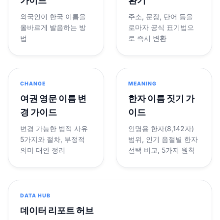
가이드
환기
외국인이 한국 이름을
주소, 문장, 단어 등을
올바르게 발음하는 방
로마자 공식 표기법으
법
로 즉시 변환
CHANGE
MEANING
여권 영문 이름 변
한자 이름 짓기 가
경 가이드
이드
변경 가능한 법적 사유
인명용 한자(8,142자)
5가지와 절차, 부정적
범위, 인기 음절별 한자
의미 대안 정리
선택 비교, 5가지 원칙
DATA HUB
데이터 리포트 허브