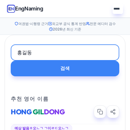
EngNaming
여권법·시행령 근거
외교부 공식 통계 반영
전문 에디터 검수
2026년 최신 기준
검색
추천 영어 이름
HONG
GIL
DONG
예상 발음
ㅎ오ㄴㄱ ㄱ이ㄹㄷ오ㄴㄱ