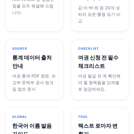
점을 모두 해결해 드립
김·이·박·최 등 20개 성
니다.
씨의 표준·통용 표기 비
교
SOURCE
CHECKLIST
통계 데이터 출처
여권 신청 전 필수
안내
체크리스트
여권 통계 PDF 원문, 외
여권 발급 전 꼭 확인해
교부·문체부 공식 링크
야 할 항목들을 단계별
및 참조 문서
로 점검하세요.
GLOBAL
TOOL
한국어 이름 발음
텍스트 로마자 변