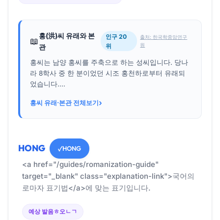
홍(洪)씨 유래와 본
인구 20
출처: 한국학중앙연구
📖
원
위
관
홍씨는 남양 홍씨를 주축으로 하는 성씨입니다. 당나
라 8학사 중 한 분이었던 시조 홍천하로부터 유래되
었습니다....
›
홍씨 유래·본관 전체보기
HONG
HONG
✓
<a href="/guides/romanization-guide"
target="_blank" class="explanation-link">국어의
로마자 표기법</a>에 맞는 표기입니다.
예상 발음
ㅎ오ㄴㄱ