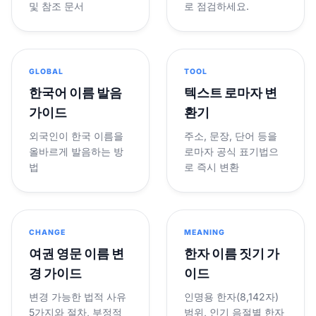
및 참조 문서
로 점검하세요.
GLOBAL
TOOL
한국어 이름 발음
텍스트 로마자 변
가이드
환기
외국인이 한국 이름을
주소, 문장, 단어 등을
올바르게 발음하는 방
로마자 공식 표기법으
법
로 즉시 변환
CHANGE
MEANING
여권 영문 이름 변
한자 이름 짓기 가
경 가이드
이드
변경 가능한 법적 사유
인명용 한자(8,142자)
5가지와 절차, 부정적
범위, 인기 음절별 한자