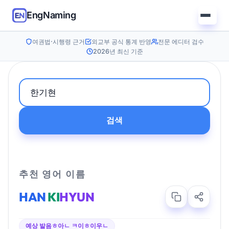
EngNaming
여권법·시행령 근거
외교부 공식 통계 반영
전문 에디터 검수
2026년 최신 기준
검색
추천 영어 이름
HAN
KI
HYUN
예상 발음
ㅎ아ㄴ ㅋ이ㅎ이우ㄴ