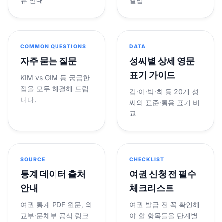
류 안내
결법
COMMON QUESTIONS
DATA
자주 묻는 질문
성씨별 상세 영문
표기 가이드
KIM vs GIM 등 궁금한
점을 모두 해결해 드립
김·이·박·최 등 20개 성
니다.
씨의 표준·통용 표기 비
교
SOURCE
CHECKLIST
통계 데이터 출처
여권 신청 전 필수
안내
체크리스트
여권 통계 PDF 원문, 외
여권 발급 전 꼭 확인해
교부·문체부 공식 링크
야 할 항목들을 단계별