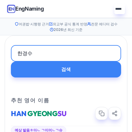
EngNaming
여권법·시행령 근거
외교부 공식 통계 반영
전문 에디터 검수
2026년 최신 기준
검색
추천 영어 이름
HAN
GYEONG
SU
예상 발음
ㅎ아ㄴ ㄱ이어ㄴㄱ슈