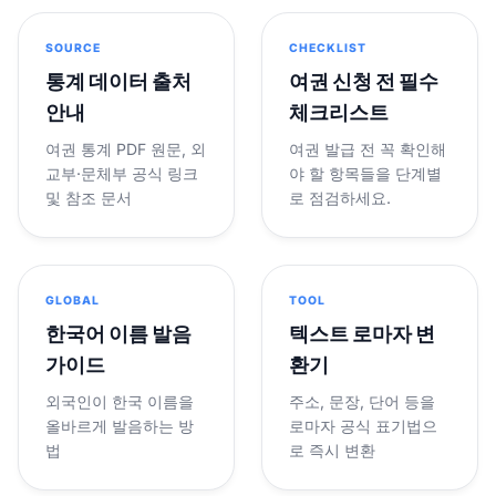
SOURCE
CHECKLIST
통계 데이터 출처
여권 신청 전 필수
안내
체크리스트
여권 통계 PDF 원문, 외
여권 발급 전 꼭 확인해
교부·문체부 공식 링크
야 할 항목들을 단계별
및 참조 문서
로 점검하세요.
GLOBAL
TOOL
한국어 이름 발음
텍스트 로마자 변
가이드
환기
외국인이 한국 이름을
주소, 문장, 단어 등을
올바르게 발음하는 방
로마자 공식 표기법으
법
로 즉시 변환