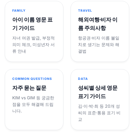
FAMILY
TRAVEL
아이 이름 영문 표
해외여행·비자 이
기 가이드
름 주의사항
자녀 여권 발급, 부정적
항공권·비자 이름 불일
의미 체크, 미성년자 서
치로 생기는 문제와 해
류 안내
결법
COMMON QUESTIONS
DATA
자주 묻는 질문
성씨별 상세 영문
표기 가이드
KIM vs GIM 등 궁금한
점을 모두 해결해 드립
김·이·박·최 등 20개 성
니다.
씨의 표준·통용 표기 비
교