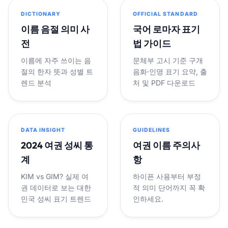
DICTIONARY
OFFICIAL STANDARD
이름 음절 의미 사
국어 로마자 표기
전
법 가이드
이름에 자주 쓰이는 음
문체부 고시 기준 구개
절의 한자 뜻과 성별 트
음화·인명 표기 요약, 출
렌드 분석
처 및 PDF 다운로드
DATA INSIGHT
GUIDELINES
2024 여권 성씨 통
여권 이름 주의사
계
항
KIM vs GIM? 실제 여
하이픈 사용부터 부정
권 데이터로 보는 대한
적 의미 단어까지 꼭 확
민국 성씨 표기 트렌드
인하세요.