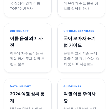
국 신생아 인기 이름
적 유래와 주요 본관 정
TOP 10 변천사
보를 상세히 안내
DICTIONARY
OFFICIAL STANDARD
이름 음절 의미 사
국어 로마자 표기
전
법 가이드
이름에 자주 쓰이는 음
문체부 고시 기준 구개
절의 한자 뜻과 성별 트
음화·인명 표기 요약, 출
렌드 분석
처 및 PDF 다운로드
DATA INSIGHT
GUIDELINES
2024 여권 성씨 통
여권 이름 주의사
계
항
KIM vs GIM? 실제 여
하이픈 사용부터 부정