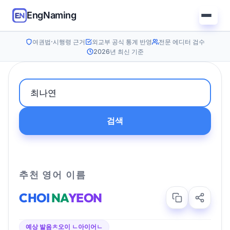
EngNaming
여권법·시행령 근거
외교부 공식 통계 반영
전문 에디터 검수
2026년 최신 기준
검색
추천 영어 이름
CHOI
NA
YEON
예상 발음
ㅊ오이 ㄴ아이어ㄴ