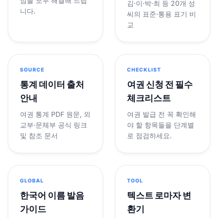
점을 모두 해결해 드립
김·이·박·최 등 20개 성
니다.
씨의 표준·통용 표기 비
교
SOURCE
CHECKLIST
통계 데이터 출처
여권 신청 전 필수
안내
체크리스트
여권 통계 PDF 원문, 외
여권 발급 전 꼭 확인해
교부·문체부 공식 링크
야 할 항목들을 단계별
및 참조 문서
로 점검하세요.
GLOBAL
TOOL
한국어 이름 발음
텍스트 로마자 변
가이드
환기