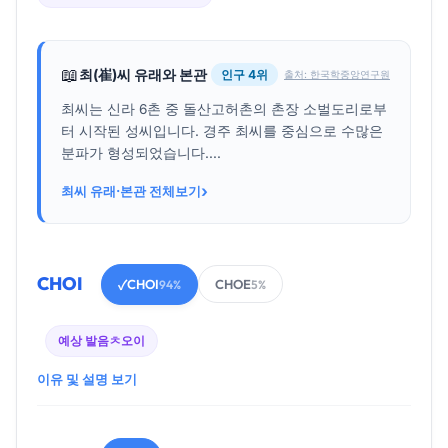
📖
최(崔)씨 유래와 본관
인구 4위
출처: 한국학중앙연구원
최씨는 신라 6촌 중 돌산고허촌의 촌장 소벌도리로부
터 시작된 성씨입니다. 경주 최씨를 중심으로 수많은
분파가 형성되었습니다....
›
최씨 유래·본관 전체보기
CHOI
CHOI
CHOE
✓
94%
5%
예상 발음
ㅊ오이
이유 및 설명 보기