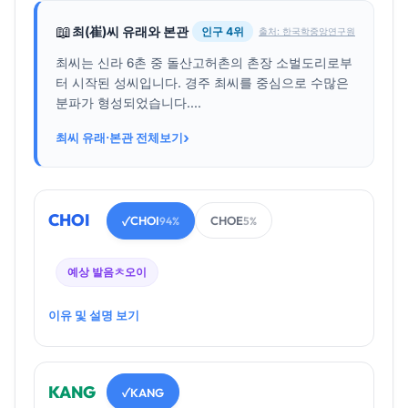
📖
최(崔)씨 유래와 본관
인구 4위
출처: 한국학중앙연구원
최씨는 신라 6촌 중 돌산고허촌의 촌장 소벌도리로부
터 시작된 성씨입니다. 경주 최씨를 중심으로 수많은
분파가 형성되었습니다....
›
최씨 유래·본관 전체보기
CHOI
CHOI
CHOE
✓
94%
5%
예상 발음
ㅊ오이
이유 및 설명 보기
KANG
KANG
✓