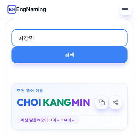
EngNaming
검색
추천 영어 이름
CHOI
KANG
MIN
예상 발음
ㅊ오이 ㅋ아ㄴㄱㅁ이ㄴ