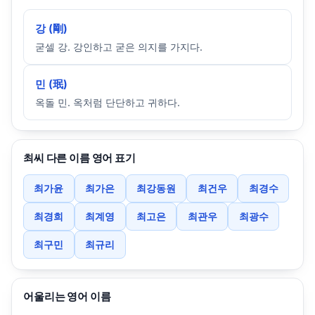
강 (剛)
굳셀 강. 강인하고 굳은 의지를 가지다.
민 (珉)
옥돌 민. 옥처럼 단단하고 귀하다.
최씨 다른 이름 영어 표기
최가윤
최가은
최강동원
최건우
최경수
최경희
최계영
최고은
최관우
최광수
최구민
최규리
어울리는 영어 이름