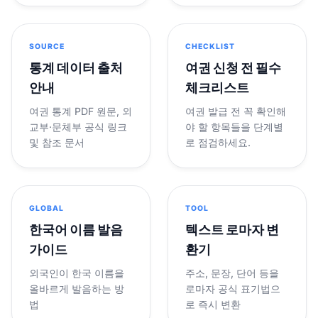
SOURCE
CHECKLIST
통계 데이터 출처
여권 신청 전 필수
안내
체크리스트
여권 통계 PDF 원문, 외
여권 발급 전 꼭 확인해
교부·문체부 공식 링크
야 할 항목들을 단계별
및 참조 문서
로 점검하세요.
GLOBAL
TOOL
한국어 이름 발음
텍스트 로마자 변
가이드
환기
외국인이 한국 이름을
주소, 문장, 단어 등을
올바르게 발음하는 방
로마자 공식 표기법으
법
로 즉시 변환