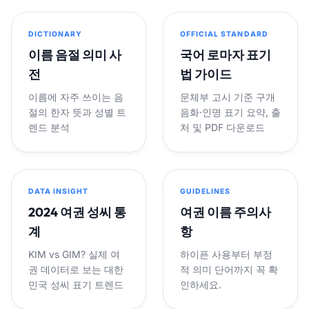
DICTIONARY
OFFICIAL STANDARD
이름 음절 의미 사
국어 로마자 표기
전
법 가이드
이름에 자주 쓰이는 음
문체부 고시 기준 구개
절의 한자 뜻과 성별 트
음화·인명 표기 요약, 출
렌드 분석
처 및 PDF 다운로드
DATA INSIGHT
GUIDELINES
2024 여권 성씨 통
여권 이름 주의사
계
항
KIM vs GIM? 실제 여
하이픈 사용부터 부정
권 데이터로 보는 대한
적 의미 단어까지 꼭 확
민국 성씨 표기 트렌드
인하세요.