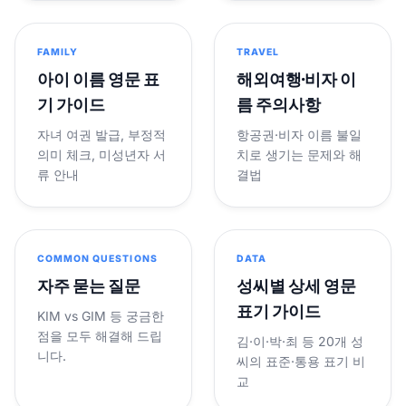
FAMILY
TRAVEL
아이 이름 영문 표
해외여행·비자 이
기 가이드
름 주의사항
자녀 여권 발급, 부정적
항공권·비자 이름 불일
의미 체크, 미성년자 서
치로 생기는 문제와 해
류 안내
결법
COMMON QUESTIONS
DATA
자주 묻는 질문
성씨별 상세 영문
표기 가이드
KIM vs GIM 등 궁금한
점을 모두 해결해 드립
김·이·박·최 등 20개 성
니다.
씨의 표준·통용 표기 비
교