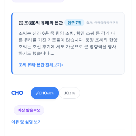
📖
조(趙)씨 유래와 본관
인구 7위
출처: 한국학중앙연구원
조씨는 신라 6촌 중 한양 조씨, 함안 조씨 등 각기 다
른 유래를 가진 가문들이 많습니다. 풍양 조씨와 한양
조씨는 조선 후기에 세도 가문으로 큰 영향력을 행사
하기도 했습니다....
›
조씨 유래·본관 전체보기
CHO
CHO
JO
✓
68%
31%
예상 발음
ㅊ오
이유 및 설명 보기