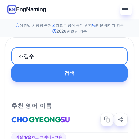
EngNaming
여권법·시행령 근거
외교부 공식 통계 반영
전문 에디터 검수
2026년 최신 기준
검색
추천 영어 이름
CHO
GYEONG
SU
예상 발음
ㅊ오 ㄱ이어ㄴㄱ슈