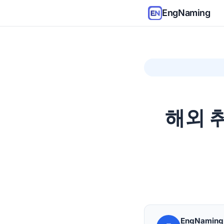
EngNaming
해외 
EngNamin