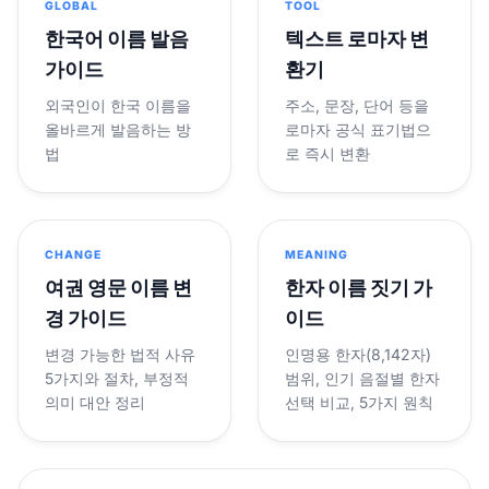
GLOBAL
TOOL
한국어 이름 발음
텍스트 로마자 변
가이드
환기
외국인이 한국 이름을
주소, 문장, 단어 등을
올바르게 발음하는 방
로마자 공식 표기법으
법
로 즉시 변환
CHANGE
MEANING
여권 영문 이름 변
한자 이름 짓기 가
경 가이드
이드
변경 가능한 법적 사유
인명용 한자(8,142자)
5가지와 절차, 부정적
범위, 인기 음절별 한자
의미 대안 정리
선택 비교, 5가지 원칙