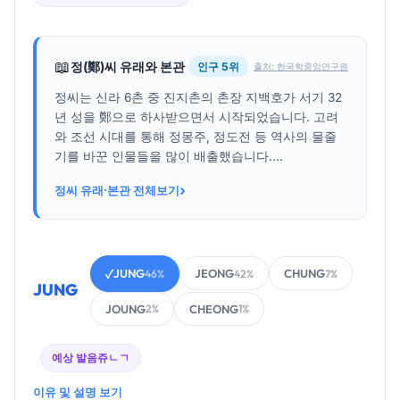
📖
정(鄭)씨 유래와 본관
인구 5위
출처: 한국학중앙연구원
정씨는 신라 6촌 중 진지촌의 촌장 지백호가 서기 32
년 성을 鄭으로 하사받으면서 시작되었습니다. 고려
와 조선 시대를 통해 정몽주, 정도전 등 역사의 물줄
기를 바꾼 인물들을 많이 배출했습니다....
›
정씨 유래·본관 전체보기
JUNG
JEONG
CHUNG
✓
46%
42%
7%
JUNG
JOUNG
CHEONG
2%
1%
예상 발음
쥬ㄴㄱ
이유 및 설명 보기