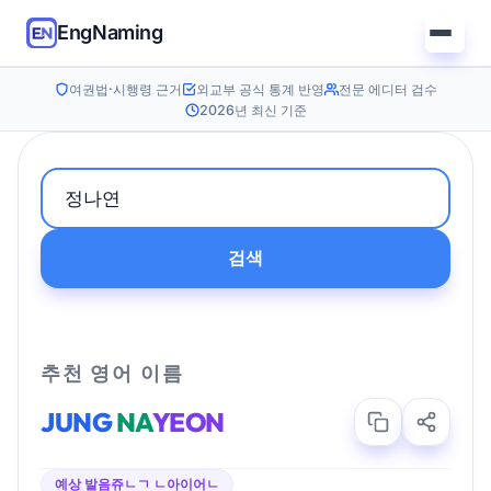
EngNaming
여권법·시행령 근거
외교부 공식 통계 반영
전문 에디터 검수
2026년 최신 기준
검색
추천 영어 이름
JUNG
NA
YEON
예상 발음
쥬ㄴㄱ ㄴ아이어ㄴ