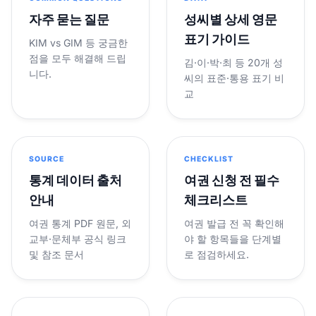
자주 묻는 질문
성씨별 상세 영문
표기 가이드
KIM vs GIM 등 궁금한
점을 모두 해결해 드립
김·이·박·최 등 20개 성
니다.
씨의 표준·통용 표기 비
교
SOURCE
CHECKLIST
통계 데이터 출처
여권 신청 전 필수
안내
체크리스트
여권 통계 PDF 원문, 외
여권 발급 전 꼭 확인해
교부·문체부 공식 링크
야 할 항목들을 단계별
및 참조 문서
로 점검하세요.