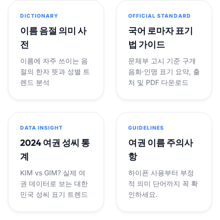
DICTIONARY
OFFICIAL STANDARD
이름 음절 의미 사
국어 로마자 표기
전
법 가이드
이름에 자주 쓰이는 음
문체부 고시 기준 구개
절의 한자 뜻과 성별 트
음화·인명 표기 요약, 출
렌드 분석
처 및 PDF 다운로드
DATA INSIGHT
GUIDELINES
2024 여권 성씨 통
여권 이름 주의사
계
항
KIM vs GIM? 실제 여
하이픈 사용부터 부정
권 데이터로 보는 대한
적 의미 단어까지 꼭 확
민국 성씨 표기 트렌드
인하세요.