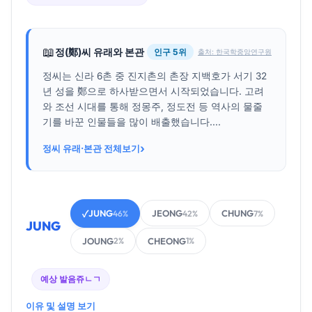
📖
정(鄭)씨 유래와 본관
인구 5위
출처: 한국학중앙연구원
정씨는 신라 6촌 중 진지촌의 촌장 지백호가 서기 32
년 성을 鄭으로 하사받으면서 시작되었습니다. 고려
와 조선 시대를 통해 정몽주, 정도전 등 역사의 물줄
기를 바꾼 인물들을 많이 배출했습니다....
›
정씨 유래·본관 전체보기
JUNG
JEONG
CHUNG
✓
46%
42%
7%
JUNG
JOUNG
CHEONG
2%
1%
예상 발음
쥬ㄴㄱ
이유 및 설명 보기