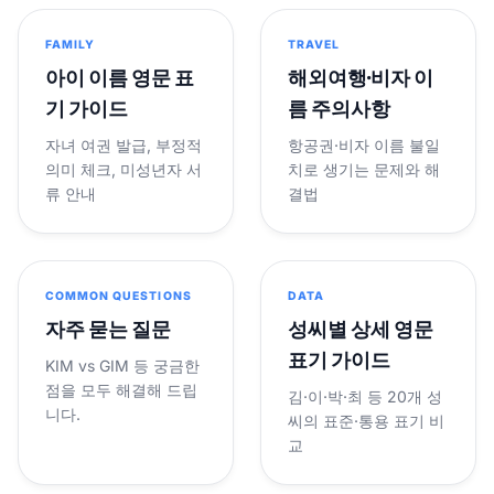
FAMILY
TRAVEL
아이 이름 영문 표
해외여행·비자 이
기 가이드
름 주의사항
자녀 여권 발급, 부정적
항공권·비자 이름 불일
의미 체크, 미성년자 서
치로 생기는 문제와 해
류 안내
결법
COMMON QUESTIONS
DATA
자주 묻는 질문
성씨별 상세 영문
표기 가이드
KIM vs GIM 등 궁금한
점을 모두 해결해 드립
김·이·박·최 등 20개 성
니다.
씨의 표준·통용 표기 비
교