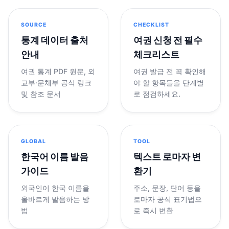
SOURCE
CHECKLIST
통계 데이터 출처
여권 신청 전 필수
안내
체크리스트
여권 통계 PDF 원문, 외
여권 발급 전 꼭 확인해
교부·문체부 공식 링크
야 할 항목들을 단계별
및 참조 문서
로 점검하세요.
GLOBAL
TOOL
한국어 이름 발음
텍스트 로마자 변
가이드
환기
외국인이 한국 이름을
주소, 문장, 단어 등을
올바르게 발음하는 방
로마자 공식 표기법으
법
로 즉시 변환