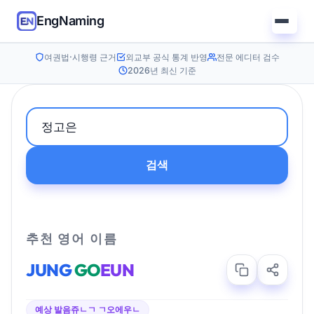
EngNaming
여권법·시행령 근거
외교부 공식 통계 반영
전문 에디터 검수
2026년 최신 기준
검색
추천 영어 이름
JUNG
GO
EUN
예상 발음
쥬ㄴㄱ ㄱ오에우ㄴ