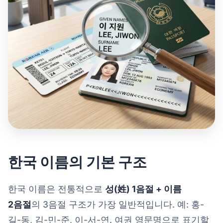
한국 이름의 기본 구조
한국 이름은 전통적으로
성(姓) 1음절 + 이름
2음절
의 3음절 구조가 가장 일반적입니다. 예: 홍-
길-동, 김-민-준, 이-서-연. 여권 영문명으로 표기할