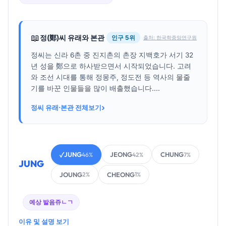
📖
정(鄭)씨 유래와 본관
인구 5위
출처: 한국학중앙연구원
정씨는 신라 6촌 중 진지촌의 촌장 지백호가 서기 32
년 성을 鄭으로 하사받으면서 시작되었습니다. 고려
와 조선 시대를 통해 정몽주, 정도전 등 역사의 물줄
기를 바꾼 인물들을 많이 배출했습니다....
›
정씨 유래·본관 전체보기
JUNG
JEONG
CHUNG
✓
46%
42%
7%
JUNG
JOUNG
CHEONG
2%
1%
예상 발음
쥬ㄴㄱ
이유 및 설명 보기