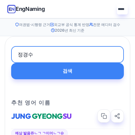
EngNaming
여권법·시행령 근거
외교부 공식 통계 반영
전문 에디터 검수
2026년 최신 기준
검색
추천 영어 이름
JUNG
GYEONG
SU
예상 발음
쥬ㄴㄱ ㄱ이어ㄴㄱ슈