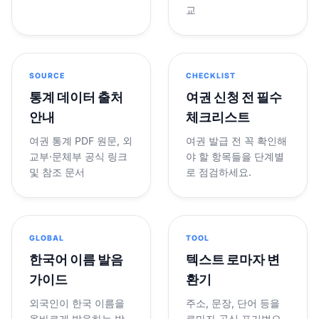
교
SOURCE
CHECKLIST
통계 데이터 출처
여권 신청 전 필수
안내
체크리스트
여권 통계 PDF 원문, 외
여권 발급 전 꼭 확인해
교부·문체부 공식 링크
야 할 항목들을 단계별
및 참조 문서
로 점검하세요.
GLOBAL
TOOL
한국어 이름 발음
텍스트 로마자 변
가이드
환기
외국인이 한국 이름을
주소, 문장, 단어 등을
올바르게 발음하는 방
로마자 공식 표기법으