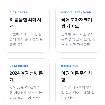
DICTIONARY
OFFICIAL STANDARD
이름 음절 의미 사
국어 로마자 표기
전
법 가이드
이름에 자주 쓰이는 음
문체부 고시 기준 구개
절의 한자 뜻과 성별 트
음화·인명 표기 요약, 출
렌드 분석
처 및 PDF 다운로드
DATA INSIGHT
GUIDELINES
2024 여권 성씨 통
여권 이름 주의사
계
항
KIM vs GIM? 실제 여
하이픈 사용부터 부정
권 데이터로 보는 대한
적 의미 단어까지 꼭 확
민국 성씨 표기 트렌드
인하세요.