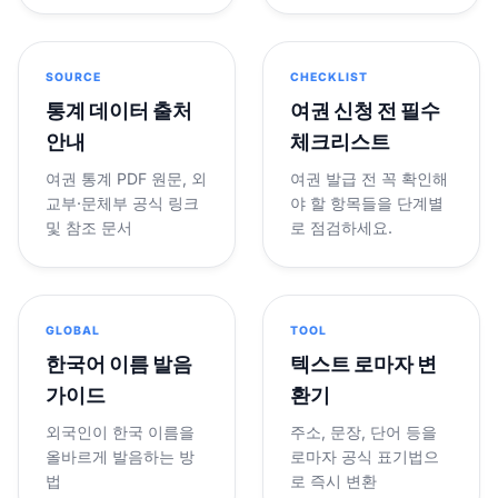
SOURCE
CHECKLIST
통계 데이터 출처
여권 신청 전 필수
안내
체크리스트
여권 통계 PDF 원문, 외
여권 발급 전 꼭 확인해
교부·문체부 공식 링크
야 할 항목들을 단계별
및 참조 문서
로 점검하세요.
GLOBAL
TOOL
한국어 이름 발음
텍스트 로마자 변
가이드
환기
외국인이 한국 이름을
주소, 문장, 단어 등을
올바르게 발음하는 방
로마자 공식 표기법으
법
로 즉시 변환