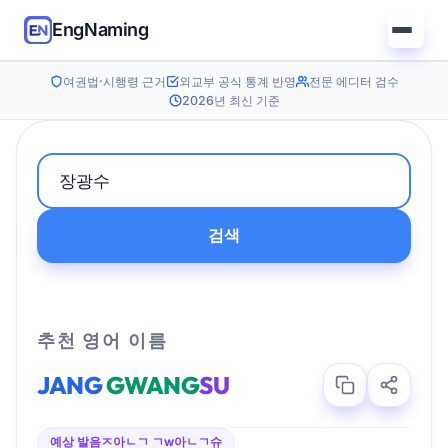
EngNaming
여권법·시행령 근거
외교부 공식 통계 반영
전문 에디터 검수
2026년 최신 기준
검색
추천 영어 이름
JANG
GWANG
SU
예상 발음
ㅈ아ㄴㄱ ㄱw아ㄴㄱ슈