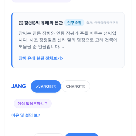
📖
장(張)씨 유래와 본관
인구 9위
출처: 한국학중앙연구원
장씨는 안동 장씨와 인동 장씨가 주를 이루는 성씨입
니다. 시조 장정필은 신라 말의 명장으로 고려 건국에
도움을 준 인물입니다....
›
장씨 유래·본관 전체보기
JANG
JANG
CHANG
✓
88%
11%
예상 발음
ㅈ아ㄴㄱ
이유 및 설명 보기