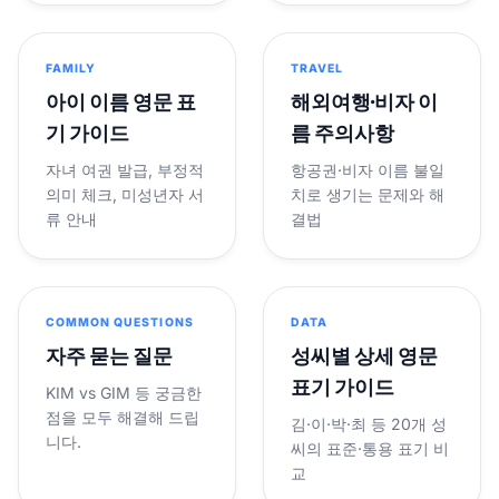
FAMILY
TRAVEL
아이 이름 영문 표
해외여행·비자 이
기 가이드
름 주의사항
자녀 여권 발급, 부정적
항공권·비자 이름 불일
의미 체크, 미성년자 서
치로 생기는 문제와 해
류 안내
결법
COMMON QUESTIONS
DATA
자주 묻는 질문
성씨별 상세 영문
표기 가이드
KIM vs GIM 등 궁금한
점을 모두 해결해 드립
김·이·박·최 등 20개 성
니다.
씨의 표준·통용 표기 비
교