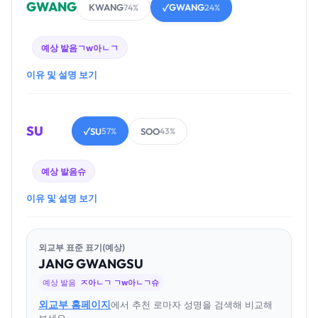
GWANG
KWANG
GWANG
74%
✓
24%
예상 발음
ㄱw아ㄴㄱ
이유 및 설명 보기
SU
SU
SOO
✓
57%
43%
예상 발음
슈
이유 및 설명 보기
외교부 표준 표기(예상)
JANG
GWANG
SU
예상 발음
ㅈ아ㄴㄱ ㄱw아ㄴㄱ슈
외교부 홈페이지
에서 추천 로마자 성명을 검색해 비교해
보세요.