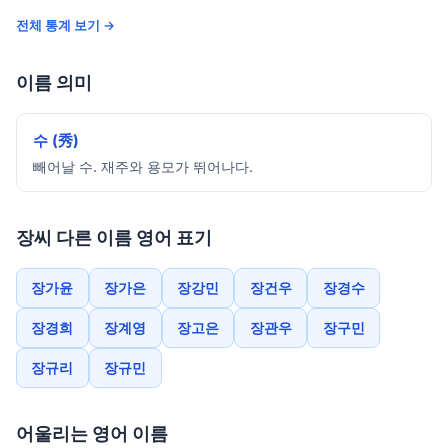
전체 통계 보기 →
이름 의미
수 (秀)
빼어날 수. 재주와 용모가 뛰어나다.
장씨 다른 이름 영어 표기
장가윤
장가은
장강민
장건우
장경수
장경희
장계영
장고은
장관우
장구민
장규리
장규민
어울리는 영어 이름