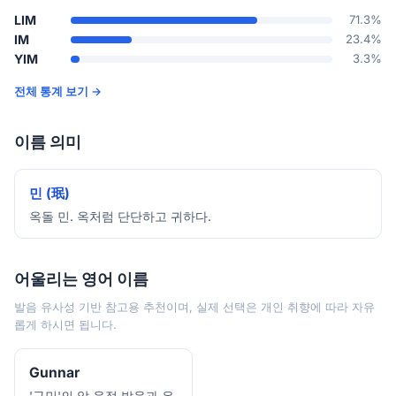
LIM
71.3%
IM
23.4%
YIM
3.3%
전체 통계 보기 →
이름 의미
민 (珉)
옥돌 민. 옥처럼 단단하고 귀하다.
어울리는 영어 이름
발음 유사성 기반 참고용 추천이며, 실제 선택은 개인 취향에 따라 자유
롭게 하시면 됩니다.
Gunnar
'구민'의 앞 음절 발음과 유