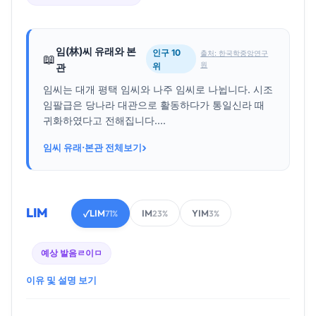
임(林)씨 유래와 본
인구 10
출처: 한국학중앙연구
📖
원
위
관
임씨는 대개 평택 임씨와 나주 임씨로 나뉩니다. 시조
임팔급은 당나라 대관으로 활동하다가 통일신라 때
귀화하였다고 전해집니다....
›
임씨 유래·본관 전체보기
LIM
LIM
IM
YIM
✓
71%
23%
3%
예상 발음
ㄹ이ㅁ
이유 및 설명 보기