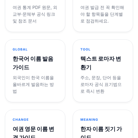
여권 통계 PDF 원문, 외
여권 발급 전 꼭 확인해
교부·문체부 공식 링크
야 할 항목들을 단계별
및 참조 문서
로 점검하세요.
GLOBAL
TOOL
한국어 이름 발음
텍스트 로마자 변
가이드
환기
외국인이 한국 이름을
주소, 문장, 단어 등을
올바르게 발음하는 방
로마자 공식 표기법으
법
로 즉시 변환
CHANGE
MEANING
여권 영문 이름 변
한자 이름 짓기 가
경 가이드
이드