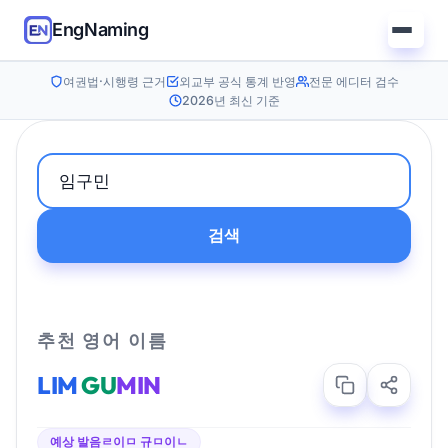
EngNaming
여권법·시행령 근거
외교부 공식 통계 반영
전문 에디터 검수
2026년 최신 기준
검색
추천 영어 이름
LIM
GU
MIN
예상 발음
ㄹ이ㅁ 규ㅁ이ㄴ