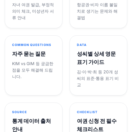
자녀 여권 발급, 부정적
항공권·비자 이름 불일
의미 체크, 미성년자 서
치로 생기는 문제와 해
류 안내
결법
COMMON QUESTIONS
DATA
자주 묻는 질문
성씨별 상세 영문
표기 가이드
KIM vs GIM 등 궁금한
점을 모두 해결해 드립
김·이·박·최 등 20개 성
니다.
씨의 표준·통용 표기 비
교
SOURCE
CHECKLIST
통계 데이터 출처
여권 신청 전 필수
안내
체크리스트