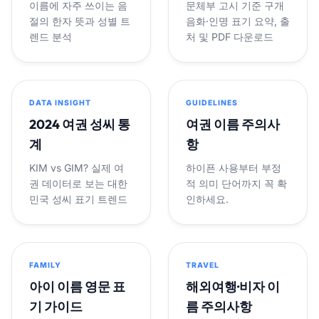
이름에 자주 쓰이는 음
문체부 고시 기준 구개
절의 한자 뜻과 성별 트
음화·인명 표기 요약, 출
렌드 분석
처 및 PDF 다운로드
DATA INSIGHT
GUIDELINES
2024 여권 성씨 통
여권 이름 주의사
계
항
KIM vs GIM? 실제 여
하이픈 사용부터 부정
권 데이터로 보는 대한
적 의미 단어까지 꼭 확
민국 성씨 표기 트렌드
인하세요.
FAMILY
TRAVEL
아이 이름 영문 표
해외여행·비자 이
기 가이드
름 주의사항