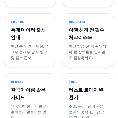
SOURCE
CHECKLIST
통계 데이터 출처
여권 신청 전 필수
안내
체크리스트
여권 통계 PDF 원문, 외
여권 발급 전 꼭 확인해
교부·문체부 공식 링크
야 할 항목들을 단계별
및 참조 문서
로 점검하세요.
GLOBAL
TOOL
한국어 이름 발음
텍스트 로마자 변
가이드
환기
외국인이 한국 이름을
주소, 문장, 단어 등을
올바르게 발음하는 방
로마자 공식 표기법으
법
로 즉시 변환