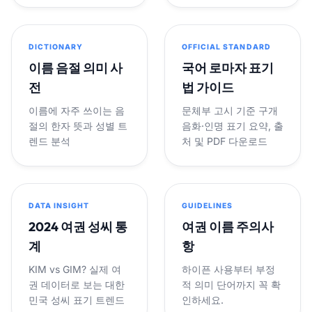
DICTIONARY
OFFICIAL STANDARD
이름 음절 의미 사
국어 로마자 표기
전
법 가이드
이름에 자주 쓰이는 음
문체부 고시 기준 구개
절의 한자 뜻과 성별 트
음화·인명 표기 요약, 출
렌드 분석
처 및 PDF 다운로드
DATA INSIGHT
GUIDELINES
2024 여권 성씨 통
여권 이름 주의사
계
항
KIM vs GIM? 실제 여
하이픈 사용부터 부정
권 데이터로 보는 대한
적 의미 단어까지 꼭 확
민국 성씨 표기 트렌드
인하세요.