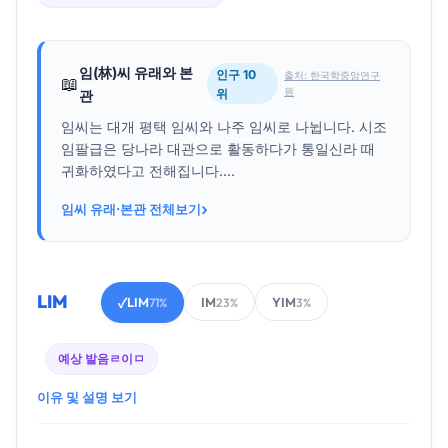
임(林)씨 유래와 본
인구 10
출처: 한국학중앙연구
📖
원
위
관
임씨는 대개 평택 임씨와 나주 임씨로 나뉩니다. 시조
임팔급은 당나라 대관으로 활동하다가 통일신라 때
귀화하였다고 전해집니다....
›
임씨 유래·본관 전체보기
LIM
LIM
IM
YIM
✓
71%
23%
3%
예상 발음
ㄹ이ㅁ
이유 및 설명 보기