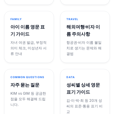
FAMILY
TRAVEL
아이 이름 영문 표
해외여행·비자 이
기 가이드
름 주의사항
자녀 여권 발급, 부정적
항공권·비자 이름 불일
의미 체크, 미성년자 서
치로 생기는 문제와 해
류 안내
결법
COMMON QUESTIONS
DATA
자주 묻는 질문
성씨별 상세 영문
표기 가이드
KIM vs GIM 등 궁금한
점을 모두 해결해 드립
김·이·박·최 등 20개 성
니다.
씨의 표준·통용 표기 비
교