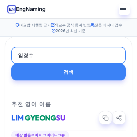
EngNaming
여권법·시행령 근거
외교부 공식 통계 반영
전문 에디터 검수
2026년 최신 기준
검색
추천 영어 이름
LIM
GYEONG
SU
예상 발음
ㄹ이ㅁ ㄱ이어ㄴㄱ슈