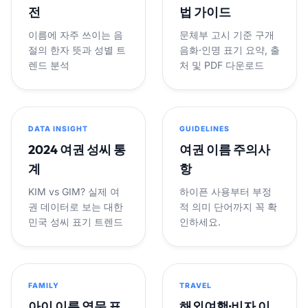
전
법 가이드
이름에 자주 쓰이는 음
문체부 고시 기준 구개
절의 한자 뜻과 성별 트
음화·인명 표기 요약, 출
렌드 분석
처 및 PDF 다운로드
DATA INSIGHT
GUIDELINES
2024 여권 성씨 통
여권 이름 주의사
계
항
KIM vs GIM? 실제 여
하이픈 사용부터 부정
권 데이터로 보는 대한
적 의미 단어까지 꼭 확
민국 성씨 표기 트렌드
인하세요.
FAMILY
TRAVEL
아이 이름 영문 표
해외여행·비자 이