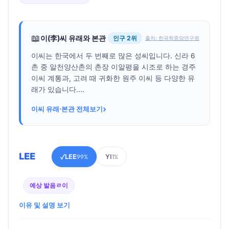
📖
이(李)씨 유래와 본관
인구 2위
출처: 한국학중앙연구원
이씨는 한국에서 두 번째로 많은 성씨입니다. 신라 6
촌 중 알천양산촌의 촌장 이알평을 시조로 하는 경주
이씨 계통과, 고려 때 귀화한 원주 이씨 등 다양한 유
래가 있습니다....
›
이씨 유래·본관 전체보기
LEE
LEE
YI
✓
99%
1%
예상 발음
ㄹ이
이유 및 설명 보기