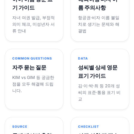
기 가이드
름 주의사항
자녀 여권 발급, 부정적
항공권·비자 이름 불일
의미 체크, 미성년자 서
치로 생기는 문제와 해
류 안내
결법
COMMON QUESTIONS
DATA
자주 묻는 질문
성씨별 상세 영문
표기 가이드
KIM vs GIM 등 궁금한
점을 모두 해결해 드립
김·이·박·최 등 20개 성
니다.
씨의 표준·통용 표기 비
교
SOURCE
CHECKLIST