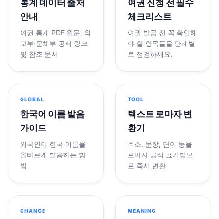
통계 데이터 출처
여권 신청 전 필수
안내
체크리스트
여권 통계 PDF 원문, 외
여권 발급 전 꼭 확인해
교부·문체부 공식 링크
야 할 항목들을 단계별
및 참조 문서
로 점검하세요.
GLOBAL
TOOL
한국어 이름 발음
텍스트 로마자 변
가이드
환기
외국인이 한국 이름을
주소, 문장, 단어 등을
올바르게 발음하는 방
로마자 공식 표기법으
법
로 즉시 변환
CHANGE
MEANING