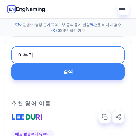
EngNaming
여권법·시행령 근거
외교부 공식 통계 반영
전문 에디터 검수
2026년 최신 기준
검색
추천 영어 이름
LEE
DU
RI
예상 발음
ㄹ이 듀ㄹ이