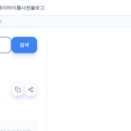
데이터
이름사전
블로그
준
검색