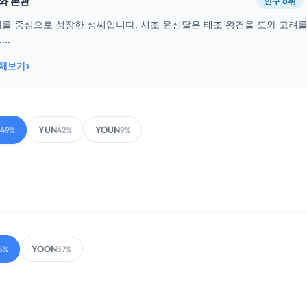
래와 본관
인구 8위
를 중심으로 성장한 성씨입니다. 시조 윤신달은 태조 왕건을 도와 고려를
..
›
전체보기
YUN
YOUN
49%
42%
9%
YOON
5%
37%