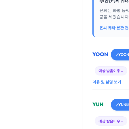
📖
윤(尹)씨 유
윤씨는 파평 윤씨
공을 세웠습니다..
윤씨 유래·본관 
YOON
YOON
✓
예상 발음
이우ㄴ
이유 및 설명 보기
YUN
YUN
✓
5
예상 발음
이우ㄴ