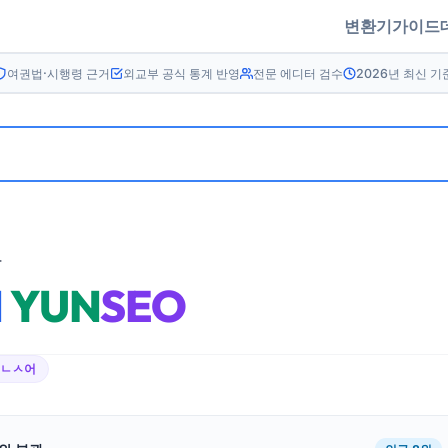
변환기
가이드
여권법·시행령 근거
외교부 공식 통계 반영
전문 에디터 검수
2026년 최신 기
름
N
YUN
SEO
우ㄴㅅ어