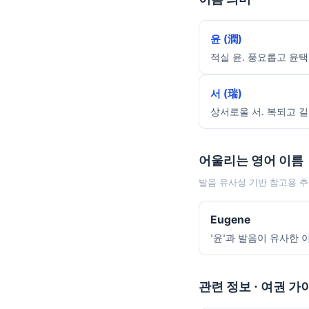
윤 (潤)
적실 윤. 풍요롭고 윤택
서 (瑞)
상서로울 서. 복되고 길
어울리는 영어 이름
발음 유사성 기반 참고용 추
Eugene
'윤'과 발음이 유사한 이
관련 정보 · 여권 가