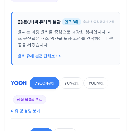
📖
윤(尹)씨 유래와 본관
인구 8위
출처: 한국학중앙연구원
윤씨는 파평 윤씨를 중심으로 성장한 성씨입니다. 시
조 윤신달은 태조 왕건을 도와 고려를 건국하는 데 큰
공을 세웠습니다....
›
윤씨 유래·본관 전체보기
YOON
YOON
YUN
YOUN
✓
49%
42%
9%
예상 발음
이우ㄴ
이유 및 설명 보기