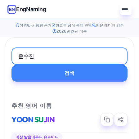
EngNaming
여권법·시행령 근거
외교부 공식 통계 반영
전문 에디터 검수
2026년 최신 기준
검색
추천 영어 이름
YOON
SU
JIN
예상 발음
이우ㄴ 슈ㅈ이ㄴ