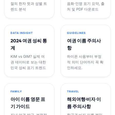
절의 한자 뜻과 성별 트
음화·인명 표기 요약, 출
렌드 분석
처 및 PDF 다운로드
DATA INSIGHT
GUIDELINES
2024 여권 성씨 통
여권 이름 주의사
계
항
KIM vs GIM? 실제 여
하이픈 사용부터 부정
권 데이터로 보는 대한
적 의미 단어까지 꼭 확
민국 성씨 표기 트렌드
인하세요.
FAMILY
TRAVEL
아이 이름 영문 표
해외여행·비자 이
기 가이드
름 주의사항
자녀 여권 발급, 부정적
항공권·비자 이름 불일