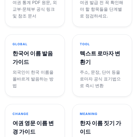
여권 통계 PDF 원문, 외
여권 발급 전 꼭 확인해
교부·문체부 공식 링크
야 할 항목들을 단계별
및 참조 문서
로 점검하세요.
GLOBAL
TOOL
한국어 이름 발음
텍스트 로마자 변
가이드
환기
외국인이 한국 이름을
주소, 문장, 단어 등을
올바르게 발음하는 방
로마자 공식 표기법으
법
로 즉시 변환
CHANGE
MEANING
여권 영문 이름 변
한자 이름 짓기 가
경 가이드
이드