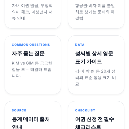
자녀 여권 발급, 부정적
항공권·비자 이름 불일
의미 체크, 미성년자 서
치로 생기는 문제와 해
류 안내
결법
COMMON QUESTIONS
DATA
자주 묻는 질문
성씨별 상세 영문
표기 가이드
KIM vs GIM 등 궁금한
점을 모두 해결해 드립
김·이·박·최 등 20개 성
니다.
씨의 표준·통용 표기 비
교
SOURCE
CHECKLIST
통계 데이터 출처
여권 신청 전 필수
안내
체크리스트