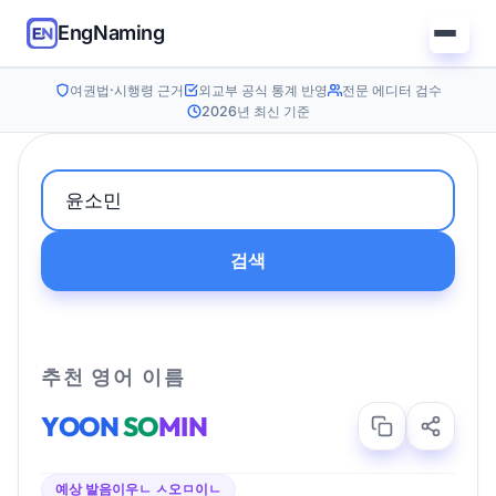
EngNaming
여권법·시행령 근거
외교부 공식 통계 반영
전문 에디터 검수
2026년 최신 기준
검색
추천 영어 이름
YOON
SO
MIN
예상 발음
이우ㄴ ㅅ오ㅁ이ㄴ