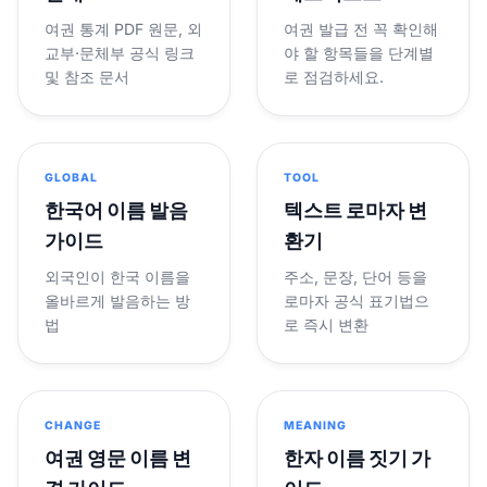
여권 통계 PDF 원문, 외
여권 발급 전 꼭 확인해
교부·문체부 공식 링크
야 할 항목들을 단계별
및 참조 문서
로 점검하세요.
GLOBAL
TOOL
한국어 이름 발음
텍스트 로마자 변
가이드
환기
외국인이 한국 이름을
주소, 문장, 단어 등을
올바르게 발음하는 방
로마자 공식 표기법으
법
로 즉시 변환
CHANGE
MEANING
여권 영문 이름 변
한자 이름 짓기 가