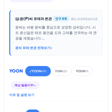
📖
윤(尹)씨 유래와 본관
인구 8위
출처: 한국학중앙연구원
윤씨는 파평 윤씨를 중심으로 성장한 성씨입니다. 시
조 윤신달은 태조 왕건을 도와 고려를 건국하는 데 큰
공을 세웠습니다....
›
윤씨 유래·본관 전체보기
YOON
YOON
YUN
YOUN
✓
49%
42%
9%
예상 발음
이우ㄴ
이유 및 설명 보기