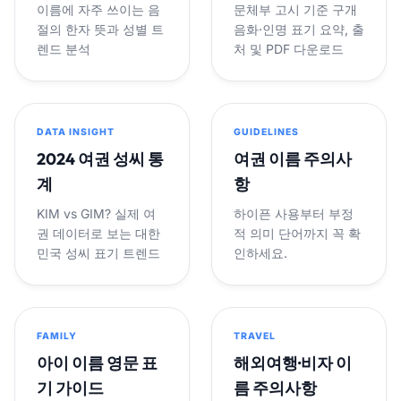
이름에 자주 쓰이는 음
문체부 고시 기준 구개
절의 한자 뜻과 성별 트
음화·인명 표기 요약, 출
렌드 분석
처 및 PDF 다운로드
DATA INSIGHT
GUIDELINES
2024 여권 성씨 통
여권 이름 주의사
계
항
KIM vs GIM? 실제 여
하이픈 사용부터 부정
권 데이터로 보는 대한
적 의미 단어까지 꼭 확
민국 성씨 표기 트렌드
인하세요.
FAMILY
TRAVEL
아이 이름 영문 표
해외여행·비자 이
기 가이드
름 주의사항