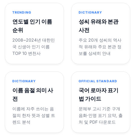
TRENDING
DICTIONARY
연도별 인기 이름
성씨 유래와 본관
순위
사전
2008~2024년 대한민
주요 20개 성씨의 역사
국 신생아 인기 이름
적 유래와 주요 본관 정
TOP 10 변천사
보를 상세히 안내
DICTIONARY
OFFICIAL STANDARD
이름 음절 의미 사
국어 로마자 표기
전
법 가이드
이름에 자주 쓰이는 음
문체부 고시 기준 구개
절의 한자 뜻과 성별 트
음화·인명 표기 요약, 출
렌드 분석
처 및 PDF 다운로드