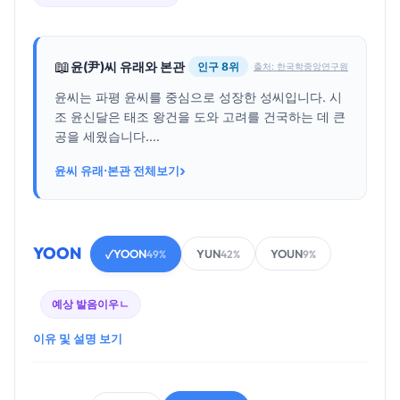
📖
윤(尹)씨 유래와 본관
인구 8위
출처: 한국학중앙연구원
윤씨는 파평 윤씨를 중심으로 성장한 성씨입니다. 시
조 윤신달은 태조 왕건을 도와 고려를 건국하는 데 큰
공을 세웠습니다....
›
윤씨 유래·본관 전체보기
YOON
YOON
YUN
YOUN
✓
49%
42%
9%
예상 발음
이우ㄴ
이유 및 설명 보기