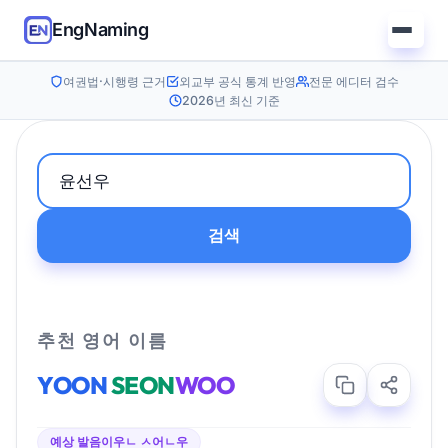
EngNaming
여권법·시행령 근거
외교부 공식 통계 반영
전문 에디터 검수
2026년 최신 기준
검색
추천 영어 이름
YOON
SEON
WOO
예상 발음
이우ㄴ ㅅ어ㄴ우