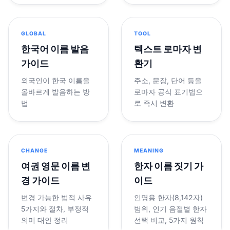
GLOBAL
TOOL
한국어 이름 발음
텍스트 로마자 변
가이드
환기
외국인이 한국 이름을
주소, 문장, 단어 등을
올바르게 발음하는 방
로마자 공식 표기법으
법
로 즉시 변환
CHANGE
MEANING
여권 영문 이름 변
한자 이름 짓기 가
경 가이드
이드
변경 가능한 법적 사유
인명용 한자(8,142자)
5가지와 절차, 부정적
범위, 인기 음절별 한자
의미 대안 정리
선택 비교, 5가지 원칙