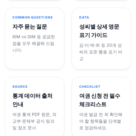
COMMON QUESTIONS
DATA
자주 묻는 질문
성씨별 상세 영문
표기 가이드
KIM vs GIM 등 궁금한
점을 모두 해결해 드립
김·이·박·최 등 20개 성
니다.
씨의 표준·통용 표기 비
교
SOURCE
CHECKLIST
통계 데이터 출처
여권 신청 전 필수
안내
체크리스트
여권 통계 PDF 원문, 외
여권 발급 전 꼭 확인해
교부·문체부 공식 링크
야 할 항목들을 단계별
및 참조 문서
로 점검하세요.