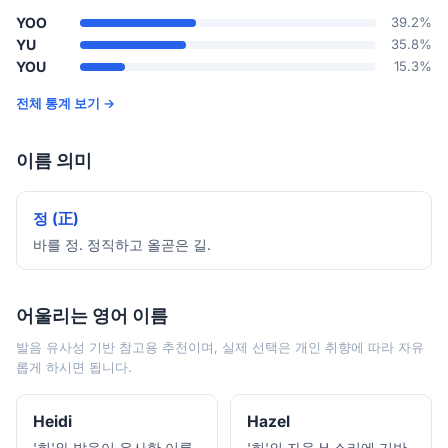
YOO
39.2%
YU
35.8%
YOU
15.3%
전체 통계 보기 →
이름 의미
정 (正)
바를 정. 정직하고 올곧은 길.
어울리는 영어 이름
발음 유사성 기반 참고용 추천이며, 실제 선택은 개인 취향에 따라 자유
롭게 하시면 됩니다.
Heidi
Hazel
'희'와 발음이 유사한 이름
'희'의 자음 H 소리에 기반