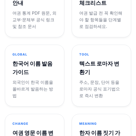
안내
체크리스트
여권 통계 PDF 원문, 외
여권 발급 전 꼭 확인해
교부·문체부 공식 링크
야 할 항목들을 단계별
및 참조 문서
로 점검하세요.
GLOBAL
TOOL
한국어 이름 발음
텍스트 로마자 변
가이드
환기
외국인이 한국 이름을
주소, 문장, 단어 등을
올바르게 발음하는 방
로마자 공식 표기법으
법
로 즉시 변환
CHANGE
MEANING
여권 영문 이름 변
한자 이름 짓기 가