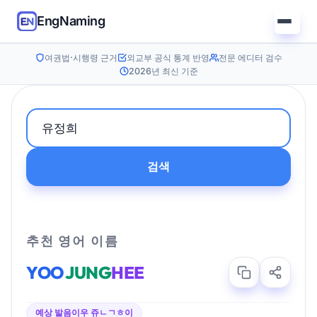
EngNaming
여권법·시행령 근거
외교부 공식 통계 반영
전문 에디터 검수
2026년 최신 기준
검색
추천 영어 이름
YOO
JUNG
HEE
예상 발음
이우 쥬ㄴㄱㅎ이