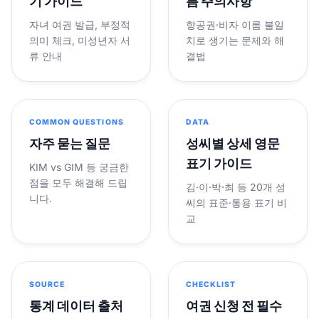
기 가이드
름 주의사항
자녀 여권 발급, 부정적
항공권·비자 이름 불일
의미 체크, 미성년자 서
치로 생기는 문제와 해
류 안내
결법
COMMON QUESTIONS
DATA
자주 묻는 질문
성씨별 상세 영문
표기 가이드
KIM vs GIM 등 궁금한
점을 모두 해결해 드립
김·이·박·최 등 20개 성
니다.
씨의 표준·통용 표기 비
교
SOURCE
CHECKLIST
통계 데이터 출처
여권 신청 전 필수