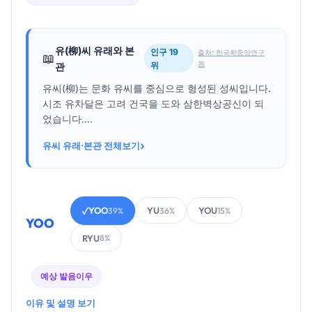
유(柳)씨 유래와 본
인구 19
출처: 한국학중앙연구
📖
원
위
관
유씨(柳)는 문화 유씨를 중심으로 형성된 성씨입니다.
시조 유차달은 고려 건국을 도와 삼한벽상공신이 되
었습니다....
›
유씨 유래·본관 전체보기
YOO
YU
YOU
✓
39%
36%
15%
YOO
RYU
8%
예상 발음
이우
이유 및 설명 보기