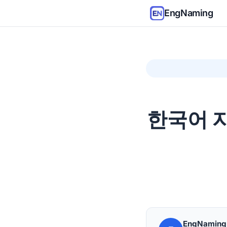
EngNaming
한국어 
EngNamin