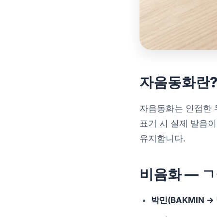
자음동화란
자음동화는 인접한 
표기 시 실제 발음
유지합니다.
비음화 — ㄱ
박민(BAKMIN →