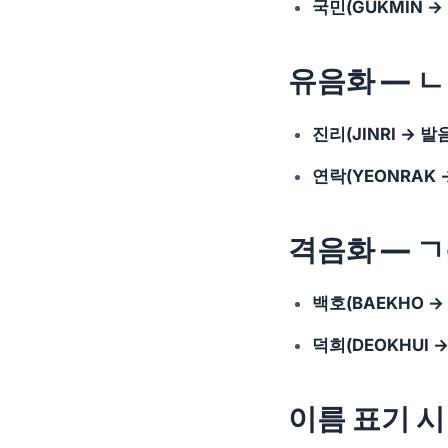
국민(GUKMIN →
유음화 — ㄴ
진리(JINRI → 발
연락(YEONRAK 
격음화 — ㄱ+
백호(BAEKHO →
덕희(DEOKHUI →
이름 표기 시