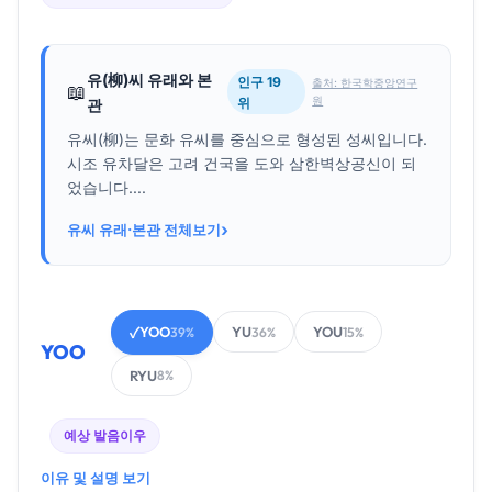
유(柳)씨 유래와 본
인구 19
출처: 한국학중앙연구
📖
원
위
관
유씨(柳)는 문화 유씨를 중심으로 형성된 성씨입니다.
시조 유차달은 고려 건국을 도와 삼한벽상공신이 되
었습니다....
›
유씨 유래·본관 전체보기
YOO
YU
YOU
✓
39%
36%
15%
YOO
RYU
8%
예상 발음
이우
이유 및 설명 보기