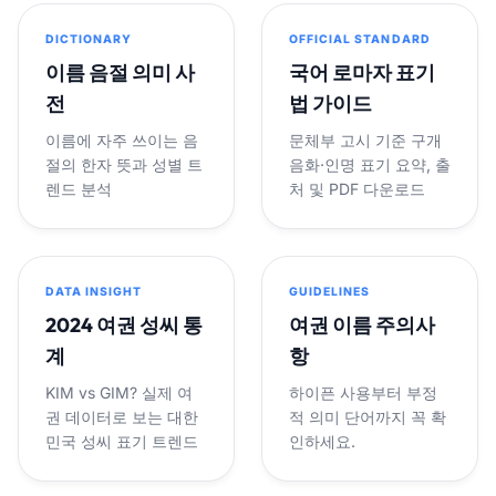
DICTIONARY
OFFICIAL STANDARD
이름 음절 의미 사
국어 로마자 표기
전
법 가이드
이름에 자주 쓰이는 음
문체부 고시 기준 구개
절의 한자 뜻과 성별 트
음화·인명 표기 요약, 출
렌드 분석
처 및 PDF 다운로드
DATA INSIGHT
GUIDELINES
2024 여권 성씨 통
여권 이름 주의사
계
항
KIM vs GIM? 실제 여
하이픈 사용부터 부정
권 데이터로 보는 대한
적 의미 단어까지 꼭 확
민국 성씨 표기 트렌드
인하세요.