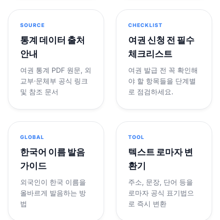
SOURCE
CHECKLIST
통계 데이터 출처
여권 신청 전 필수
안내
체크리스트
여권 통계 PDF 원문, 외
여권 발급 전 꼭 확인해
교부·문체부 공식 링크
야 할 항목들을 단계별
및 참조 문서
로 점검하세요.
GLOBAL
TOOL
한국어 이름 발음
텍스트 로마자 변
가이드
환기
외국인이 한국 이름을
주소, 문장, 단어 등을
올바르게 발음하는 방
로마자 공식 표기법으
법
로 즉시 변환