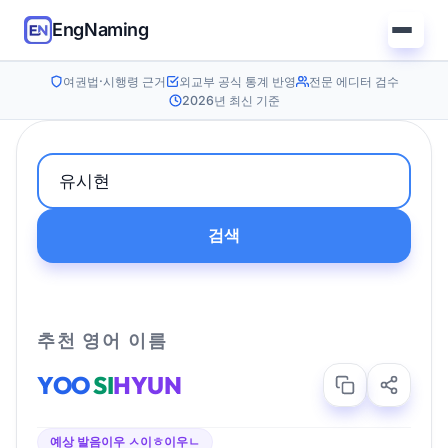
EngNaming
여권법·시행령 근거
외교부 공식 통계 반영
전문 에디터 검수
2026년 최신 기준
검색
추천 영어 이름
YOO
SI
HYUN
예상 발음
이우 ㅅ이ㅎ이우ㄴ