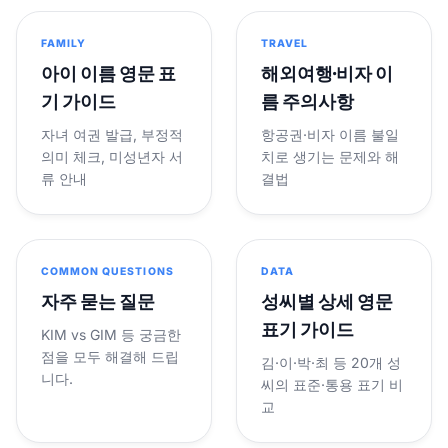
FAMILY
TRAVEL
아이 이름 영문 표
해외여행·비자 이
기 가이드
름 주의사항
자녀 여권 발급, 부정적
항공권·비자 이름 불일
의미 체크, 미성년자 서
치로 생기는 문제와 해
류 안내
결법
COMMON QUESTIONS
DATA
자주 묻는 질문
성씨별 상세 영문
표기 가이드
KIM vs GIM 등 궁금한
점을 모두 해결해 드립
김·이·박·최 등 20개 성
니다.
씨의 표준·통용 표기 비
교