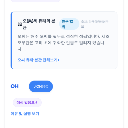
오(吳)씨 유래와 본
인구 12
출처: 한국학중앙연구
📖
원
위
관
오씨는 해주 오씨를 필두로 성장한 성씨입니다. 시조
오무관은 고려 초에 귀화한 인물로 알려져 있습니
다....
›
오씨 유래·본관 전체보기
OH
OH
✓
99%
예상 발음
오ㅎ
이유 및 설명 보기