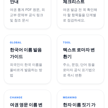
안내
체크리스트
여권 통계 PDF 원문, 외
여권 발급 전 꼭 확인해
교부·문체부 공식 링크
야 할 항목들을 단계별
및 참조 문서
로 점검하세요.
GLOBAL
TOOL
한국어 이름 발음
텍스트 로마자 변
가이드
환기
외국인이 한국 이름을
주소, 문장, 단어 등을
올바르게 발음하는 방
로마자 공식 표기법으
법
로 즉시 변환
CHANGE
MEANING
여권 영문 이름 변
한자 이름 짓기 가