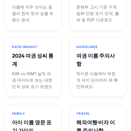
이름에 자주 쓰이는 음
문체부 고시 기준 구개
절의 한자 뜻과 성별 트
음화·인명 표기 요약, 출
렌드 분석
처 및 PDF 다운로드
DATA INSIGHT
GUIDELINES
2024 여권 성씨 통
여권 이름 주의사
계
항
KIM vs GIM? 실제 여
하이픈 사용부터 부정
권 데이터로 보는 대한
적 의미 단어까지 꼭 확
민국 성씨 표기 트렌드
인하세요.
FAMILY
TRAVEL
아이 이름 영문 표
해외여행·비자 이
기 가이드
름 주의사항