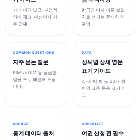
자녀 여권 발급, 부정적
항공권·비자 이름 불일
의미 체크, 미성년자 서
치로 생기는 문제와 해
류 안내
결법
COMMON QUESTIONS
DATA
자주 묻는 질문
성씨별 상세 영문
표기 가이드
KIM vs GIM 등 궁금한
점을 모두 해결해 드립
김·이·박·최 등 20개 성
니다.
씨의 표준·통용 표기 비
교
SOURCE
CHECKLIST
통계 데이터 출처
여권 신청 전 필수