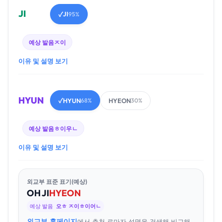
JI
JI
✓
95%
예상 발음
ㅈ이
이유 및 설명 보기
HYUN
HYUN
HYEON
✓
68%
30%
예상 발음
ㅎ이우ㄴ
이유 및 설명 보기
외교부 표준 표기(예상)
OH
JI
HYEON
예상 발음
오ㅎ ㅈ이ㅎ이어ㄴ
외교부 홈페이지
에서 추천 로마자 성명을 검색해 비교해