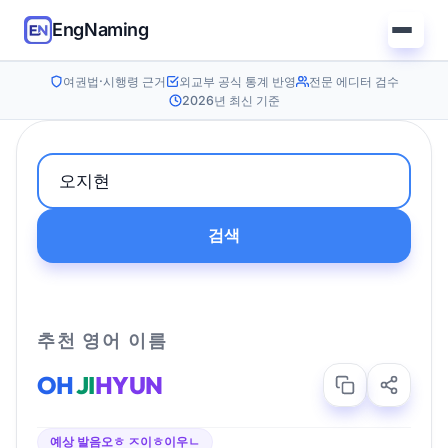
EngNaming
여권법·시행령 근거
외교부 공식 통계 반영
전문 에디터 검수
2026년 최신 기준
검색
추천 영어 이름
OH
JI
HYUN
예상 발음
오ㅎ ㅈ이ㅎ이우ㄴ