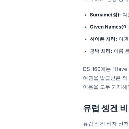
Surname(성):
여권
Given Names(이
하이픈 처리:
여권 
공백 처리:
이름 음
DS-160에는 "Have
여권을 발급받은 적 
이름을 모두 기재해야
유럽 셍겐 비
유럽 셍겐 비자 신청서(