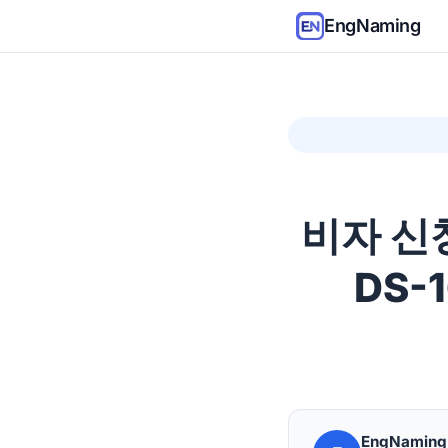
EngNaming
비자 신
DS-
EngNamin