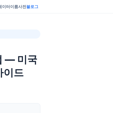
데이터
이름사전
블로그
 — 미국
 가이드