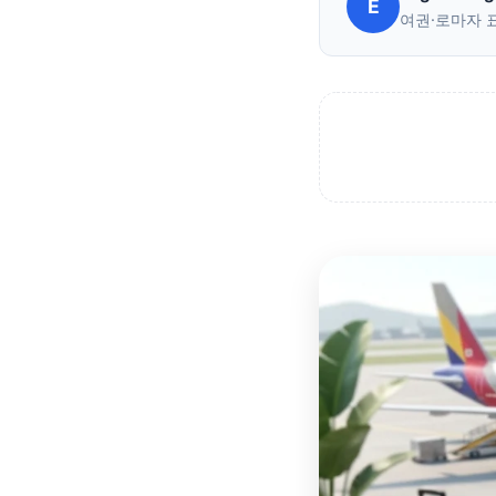
E
여권·로마자 