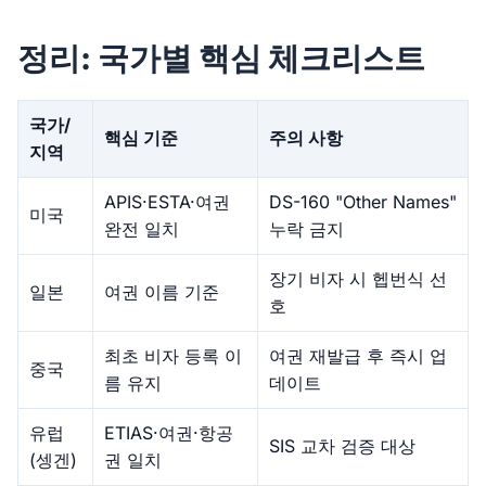
정리: 국가별 핵심 체크리스트
국가/
핵심 기준
주의 사항
지역
APIS·ESTA·여권
DS-160 "Other Names"
미국
완전 일치
누락 금지
장기 비자 시 헵번식 선
일본
여권 이름 기준
호
최초 비자 등록 이
여권 재발급 후 즉시 업
중국
름 유지
데이트
유럽
ETIAS·여권·항공
SIS 교차 검증 대상
(셍겐)
권 일치