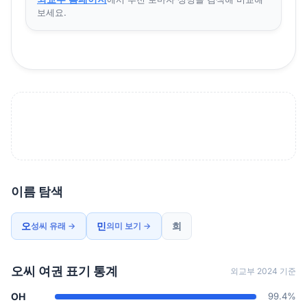
보세요.
이름 탐색
오
민
희
성씨 유래 →
의미 보기 →
오씨 여권 표기 통계
외교부 2024 기준
OH
99.4%