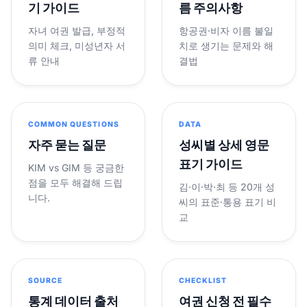
기 가이드
름 주의사항
자녀 여권 발급, 부정적
항공권·비자 이름 불일
의미 체크, 미성년자 서
치로 생기는 문제와 해
류 안내
결법
COMMON QUESTIONS
DATA
자주 묻는 질문
성씨별 상세 영문
표기 가이드
KIM vs GIM 등 궁금한
점을 모두 해결해 드립
김·이·박·최 등 20개 성
니다.
씨의 표준·통용 표기 비
교
SOURCE
CHECKLIST
통계 데이터 출처
여권 신청 전 필수