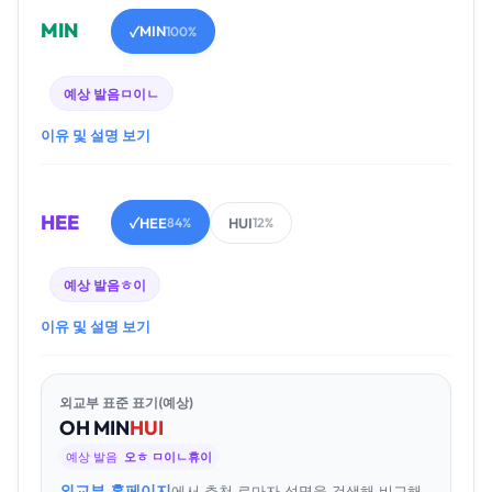
MIN
MIN
✓
100%
예상 발음
ㅁ이ㄴ
이유 및 설명 보기
HEE
HEE
HUI
✓
84%
12%
예상 발음
ㅎ이
이유 및 설명 보기
외교부 표준 표기(예상)
OH
MIN
HUI
예상 발음
오ㅎ ㅁ이ㄴ휴이
외교부 홈페이지
에서 추천 로마자 성명을 검색해 비교해