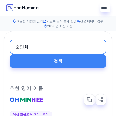
EngNaming
여권법·시행령 근거
외교부 공식 통계 반영
전문 에디터 검수
2026년 최신 기준
검색
추천 영어 이름
OH
MIN
HEE
예상 발음
오ㅎ ㅁ이ㄴㅎ이