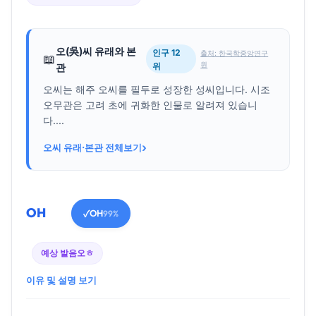
오(吳)씨 유래와 본
인구 12
출처: 한국학중앙연구
📖
원
위
관
오씨는 해주 오씨를 필두로 성장한 성씨입니다. 시조
오무관은 고려 초에 귀화한 인물로 알려져 있습니
다....
›
오씨 유래·본관 전체보기
OH
OH
✓
99%
예상 발음
오ㅎ
이유 및 설명 보기