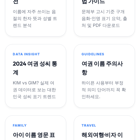
전
법 가이드
이름에 자주 쓰이는 음
문체부 고시 기준 구개
절의 한자 뜻과 성별 트
음화·인명 표기 요약, 출
렌드 분석
처 및 PDF 다운로드
DATA INSIGHT
GUIDELINES
2024 여권 성씨 통
여권 이름 주의사
계
항
KIM vs GIM? 실제 여
하이픈 사용부터 부정
권 데이터로 보는 대한
적 의미 단어까지 꼭 확
민국 성씨 표기 트렌드
인하세요.
FAMILY
TRAVEL
아이 이름 영문 표
해외여행·비자 이