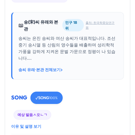
송(宋)씨 유래와 본
인구 18
출처: 한국학중앙연구
📖
원
위
관
송씨는 은진 송씨와 여산 송씨가 대표적입니다. 조선
중기 송시열 등 산림의 영수들을 배출하며 성리학적
가풍을 강하게 지켜온 문벌 가문으로 정평이 나 있습
니다....
›
송씨 유래·본관 전체보기
SONG
SONG
✓
100%
예상 발음
ㅅ오ㄴㄱ
이유 및 설명 보기