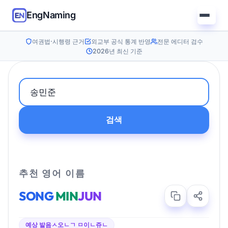
EngNaming
여권법·시행령 근거
외교부 공식 통계 반영
전문 에디터 검수
2026년 최신 기준
검색
추천 영어 이름
SONG
MIN
JUN
예상 발음
ㅅ오ㄴㄱ ㅁ이ㄴ쥬ㄴ