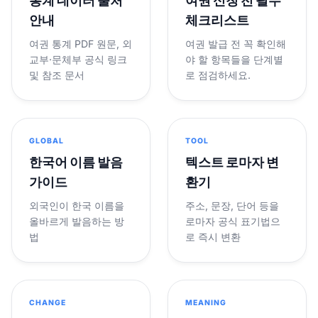
통계 데이터 출처
여권 신청 전 필수
안내
체크리스트
여권 통계 PDF 원문, 외
여권 발급 전 꼭 확인해
교부·문체부 공식 링크
야 할 항목들을 단계별
및 참조 문서
로 점검하세요.
GLOBAL
TOOL
한국어 이름 발음
텍스트 로마자 변
가이드
환기
외국인이 한국 이름을
주소, 문장, 단어 등을
올바르게 발음하는 방
로마자 공식 표기법으
법
로 즉시 변환
CHANGE
MEANING