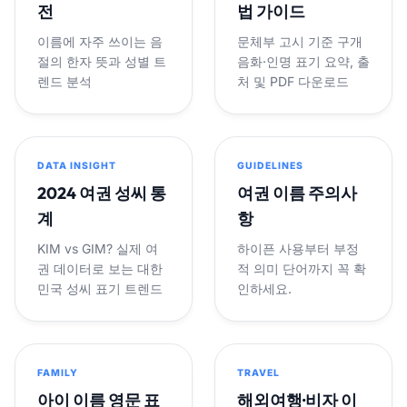
전
법 가이드
이름에 자주 쓰이는 음
문체부 고시 기준 구개
절의 한자 뜻과 성별 트
음화·인명 표기 요약, 출
렌드 분석
처 및 PDF 다운로드
DATA INSIGHT
GUIDELINES
2024 여권 성씨 통
여권 이름 주의사
계
항
KIM vs GIM? 실제 여
하이픈 사용부터 부정
권 데이터로 보는 대한
적 의미 단어까지 꼭 확
민국 성씨 표기 트렌드
인하세요.
FAMILY
TRAVEL
아이 이름 영문 표
해외여행·비자 이