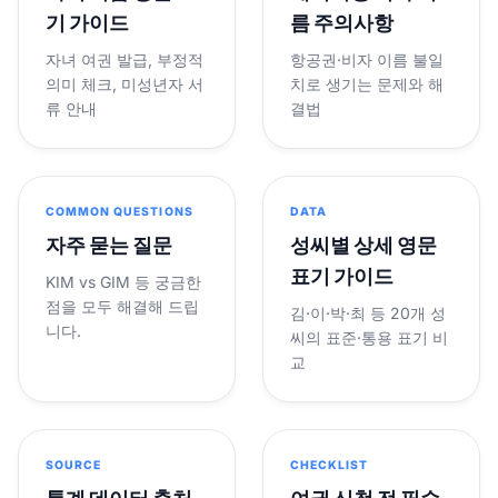
기 가이드
름 주의사항
자녀 여권 발급, 부정적
항공권·비자 이름 불일
의미 체크, 미성년자 서
치로 생기는 문제와 해
류 안내
결법
COMMON QUESTIONS
DATA
자주 묻는 질문
성씨별 상세 영문
표기 가이드
KIM vs GIM 등 궁금한
점을 모두 해결해 드립
김·이·박·최 등 20개 성
니다.
씨의 표준·통용 표기 비
교
SOURCE
CHECKLIST