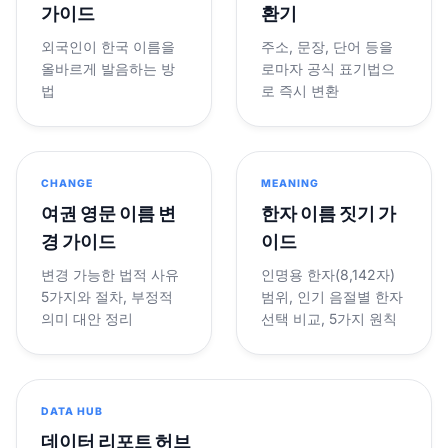
가이드
환기
외국인이 한국 이름을
주소, 문장, 단어 등을
올바르게 발음하는 방
로마자 공식 표기법으
법
로 즉시 변환
CHANGE
MEANING
여권 영문 이름 변
한자 이름 짓기 가
경 가이드
이드
변경 가능한 법적 사유
인명용 한자(8,142자)
5가지와 절차, 부정적
범위, 인기 음절별 한자
의미 대안 정리
선택 비교, 5가지 원칙
DATA HUB
데이터 리포트 허브