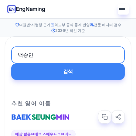
EngNaming
여권법·시행령 근거
외교부 공식 통계 반영
전문 에디터 검수
2026년 최신 기준
검색
추천 영어 이름
BAEK
SEUNG
MIN
예상 발음
ㅂ애ㅋ ㅅ에우ㄴㄱㅁ이ㄴ