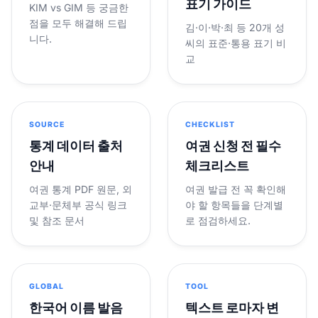
표기 가이드
KIM vs GIM 등 궁금한
점을 모두 해결해 드립
김·이·박·최 등 20개 성
니다.
씨의 표준·통용 표기 비
교
SOURCE
CHECKLIST
통계 데이터 출처
여권 신청 전 필수
안내
체크리스트
여권 통계 PDF 원문, 외
여권 발급 전 꼭 확인해
교부·문체부 공식 링크
야 할 항목들을 단계별
및 참조 문서
로 점검하세요.
GLOBAL
TOOL
한국어 이름 발음
텍스트 로마자 변