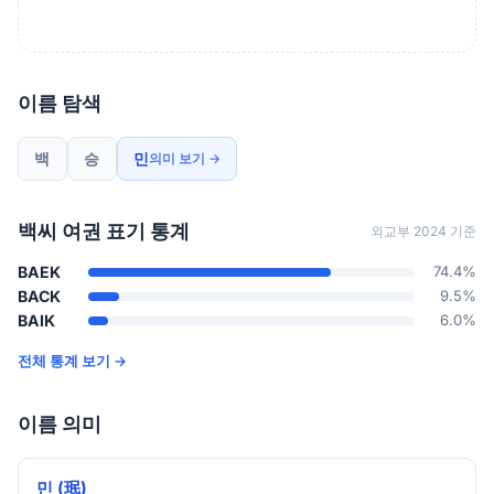
이름 탐색
백
승
민
의미 보기 →
백씨 여권 표기 통계
외교부 2024 기준
BAEK
74.4%
BACK
9.5%
BAIK
6.0%
전체 통계 보기 →
이름 의미
민 (珉)