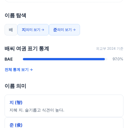
이름 탐색
배
지
준
의미 보기 →
의미 보기 →
배씨 여권 표기 통계
외교부 2024 기준
BAE
97.0%
전체 통계 보기 →
이름 의미
지 (智)
지혜 지. 슬기롭고 식견이 높다.
준 (俊)