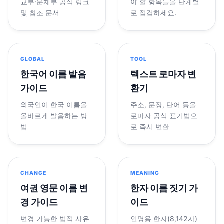
교부·문체부 공식 링크
야 할 항목들을 단계별
및 참조 문서
로 점검하세요.
GLOBAL
TOOL
한국어 이름 발음
텍스트 로마자 변
가이드
환기
외국인이 한국 이름을
주소, 문장, 단어 등을
올바르게 발음하는 방
로마자 공식 표기법으
법
로 즉시 변환
CHANGE
MEANING
여권 영문 이름 변
한자 이름 짓기 가
경 가이드
이드
변경 가능한 법적 사유
인명용 한자(8,142자)