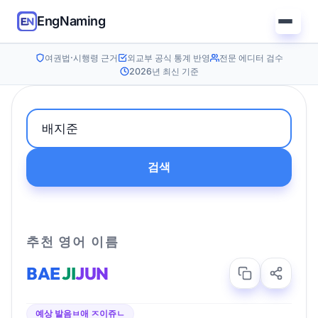
EngNaming
여권법·시행령 근거
외교부 공식 통계 반영
전문 에디터 검수
2026년 최신 기준
검색
추천 영어 이름
BAE
JI
JUN
예상 발음
ㅂ애 ㅈ이쥬ㄴ