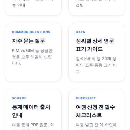
류 안내
결법
COMMON QUESTIONS
DATA
자주 묻는 질문
성씨별 상세 영문
표기 가이드
KIM vs GIM 등 궁금한
점을 모두 해결해 드립
김·이·박·최 등 20개 성
니다.
씨의 표준·통용 표기 비
교
SOURCE
CHECKLIST
통계 데이터 출처
여권 신청 전 필수
안내
체크리스트
여권 통계 PDF 원문, 외
여권 발급 전 꼭 확인해