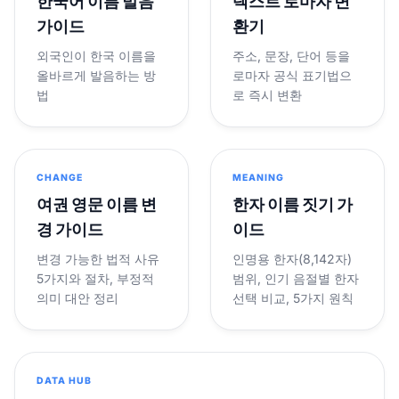
한국어 이름 발음
텍스트 로마자 변
가이드
환기
외국인이 한국 이름을
주소, 문장, 단어 등을
올바르게 발음하는 방
로마자 공식 표기법으
법
로 즉시 변환
CHANGE
MEANING
여권 영문 이름 변
한자 이름 짓기 가
경 가이드
이드
변경 가능한 법적 사유
인명용 한자(8,142자)
5가지와 절차, 부정적
범위, 인기 음절별 한자
의미 대안 정리
선택 비교, 5가지 원칙
DATA HUB