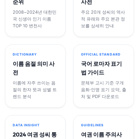
순위
사전
2008~2024년 대한민
주요 20개 성씨의 역사
국 신생아 인기 이름
적 유래와 주요 본관 정
TOP 10 변천사
보를 상세히 안내
DICTIONARY
OFFICIAL STANDARD
이름 음절 의미 사
국어 로마자 표기
전
법 가이드
이름에 자주 쓰이는 음
문체부 고시 기준 구개
절의 한자 뜻과 성별 트
음화·인명 표기 요약, 출
렌드 분석
처 및 PDF 다운로드
DATA INSIGHT
GUIDELINES
2024 여권 성씨 통
여권 이름 주의사