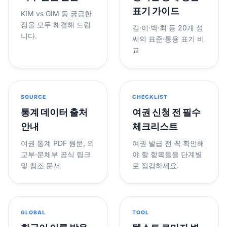
표기 가이드
KIM vs GIM 등 궁금한
점을 모두 해결해 드립
김·이·박·최 등 20개 성
니다.
씨의 표준·통용 표기 비
교
SOURCE
CHECKLIST
통계 데이터 출처
여권 신청 전 필수
안내
체크리스트
여권 통계 PDF 원문, 외
여권 발급 전 꼭 확인해
교부·문체부 공식 링크
야 할 항목들을 단계별
및 참조 문서
로 점검하세요.
GLOBAL
TOOL