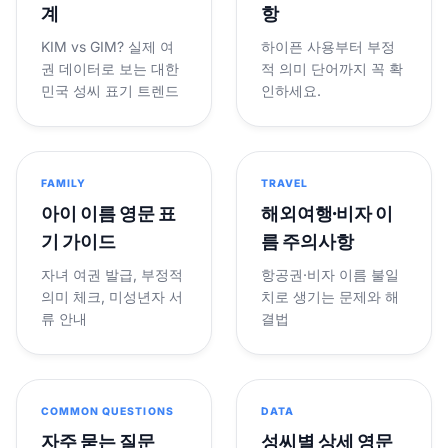
계
항
KIM vs GIM? 실제 여
하이픈 사용부터 부정
권 데이터로 보는 대한
적 의미 단어까지 꼭 확
민국 성씨 표기 트렌드
인하세요.
FAMILY
TRAVEL
아이 이름 영문 표
해외여행·비자 이
기 가이드
름 주의사항
자녀 여권 발급, 부정적
항공권·비자 이름 불일
의미 체크, 미성년자 서
치로 생기는 문제와 해
류 안내
결법
COMMON QUESTIONS
DATA
자주 묻는 질문
성씨별 상세 영문