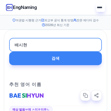
EngNaming
여권법·시행령 근거
외교부 공식 통계 반영
전문 에디터 검수
2026년 최신 기준
검색
추천 영어 이름
BAE
SI
HYUN
예상 발음
ㅂ애 ㅅ이ㅎ이우ㄴ