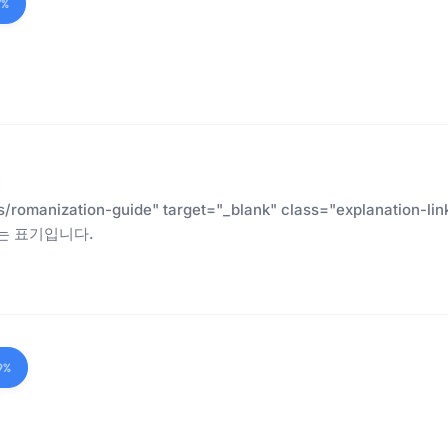
7%
es/romanization-guide" target="_blank" class="explanatio
는 표기입니다.
9%