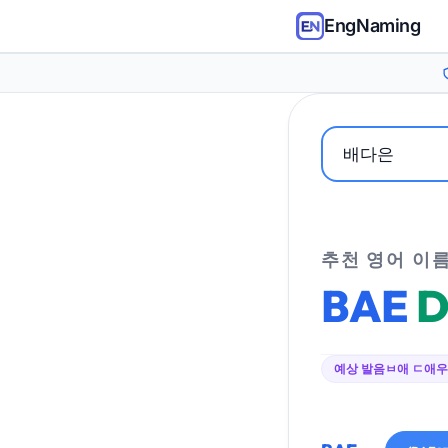
EngNaming
추천 영어 이
BAE
D
예상 발음
ㅂ애 ㄷ애