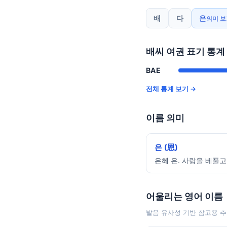
배
다
은
의미 보
배씨 여권 표기 통계
BAE
전체 통계 보기 →
이름 의미
은 (恩)
은혜 은. 사랑을 베풀고
어울리는 영어 이름
발음 유사성 기반 참고용 추