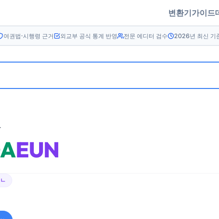
변환기
가이드
여권법·시행령 근거
외교부 공식 통계 반영
전문 에디터 검수
2026년 최신 기
름
A
EUN
우ㄴ