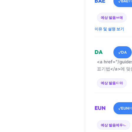
BAE
BAE
✓
9
예상 발음
ㅂ애
이유 및 설명 보기
DA
DA
✓
<a href="/guid
표기법</a>에 맞
예상 발음
ㄷ아
EUN
EUN
✓
9
예상 발음
에우ㄴ