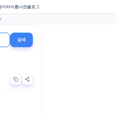
데이터
이름사전
블로그
준
검색