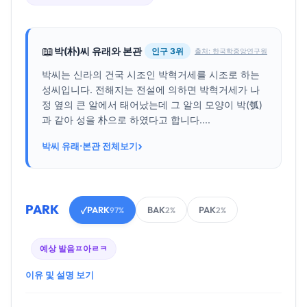
📖
박(朴)씨 유래와 본관
인구 3위
출처: 한국학중앙연구원
박씨는 신라의 건국 시조인 박혁거세를 시조로 하는
성씨입니다. 전해지는 전설에 의하면 박혁거세가 나
정 옆의 큰 알에서 태어났는데 그 알의 모양이 박(瓠)
과 같아 성을 朴으로 하였다고 합니다....
›
박씨 유래·본관 전체보기
PARK
PARK
BAK
PAK
✓
97%
2%
2%
예상 발음
ㅍ아ㄹㅋ
이유 및 설명 보기