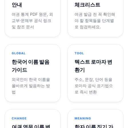
안내
체크리스트
여권 통계 PDF 원문, 외
여권 발급 전 꼭 확인해
교부·문체부 공식 링크
야 할 항목들을 단계별
및 참조 문서
로 점검하세요.
GLOBAL
TOOL
한국어 이름 발음
텍스트 로마자 변
가이드
환기
외국인이 한국 이름을
주소, 문장, 단어 등을
올바르게 발음하는 방
로마자 공식 표기법으
법
로 즉시 변환
CHANGE
MEANING
여권 영문 이름 변
한자 이름 짓기 가