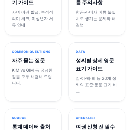
기 가이드
름 주의사항
자녀 여권 발급, 부정적
항공권·비자 이름 불일
의미 체크, 미성년자 서
치로 생기는 문제와 해
류 안내
결법
COMMON QUESTIONS
DATA
자주 묻는 질문
성씨별 상세 영문
표기 가이드
KIM vs GIM 등 궁금한
점을 모두 해결해 드립
김·이·박·최 등 20개 성
니다.
씨의 표준·통용 표기 비
교
SOURCE
CHECKLIST
통계 데이터 출처
여권 신청 전 필수