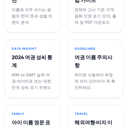
전
법 가이드
이름에 자주 쓰이는 음
문체부 고시 기준 구개
절의 한자 뜻과 성별 트
음화·인명 표기 요약, 출
렌드 분석
처 및 PDF 다운로드
DATA INSIGHT
GUIDELINES
2024 여권 성씨 통
여권 이름 주의사
계
항
KIM vs GIM? 실제 여
하이픈 사용부터 부정
권 데이터로 보는 대한
적 의미 단어까지 꼭 확
민국 성씨 표기 트렌드
인하세요.
FAMILY
TRAVEL
아이 이름 영문 표
해외여행·비자 이