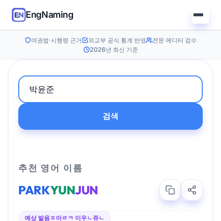
EngNaming
여권법·시행령 근거
외교부 공식 통계 반영
전문 에디터 검수
2026년 최신 기준
검색
추천 영어 이름
PARK
YUN
JUN
예상 발음
ㅍ아ㄹㅋ 이우ㄴ쥬ㄴ