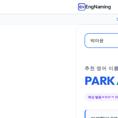
EngNaming
추천 영어 이
PARK
예상 발음
ㅍ아ㄹㅋ 