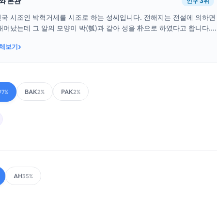
래와 본관
인구 3위
건국 시조인 박혁거세를 시조로 하는 성씨입니다. 전해지는 전설에 의하면
태어났는데 그 알의 모양이 박(瓠)과 같아 성을 朴으로 하였다고 합니다....
›
전체보기
BAK
PAK
97%
2%
2%
AH
35%