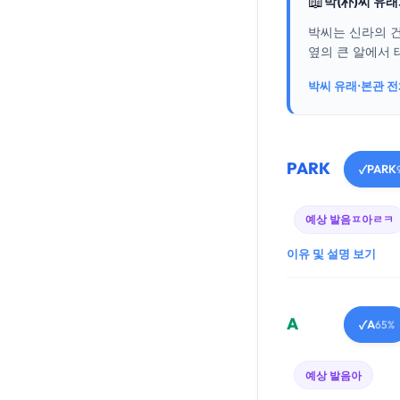
📖
박(朴)씨 유
박씨는 신라의 
옆의 큰 알에서 
박씨 유래·본관 
PARK
PARK
✓
예상 발음
ㅍ아ㄹㅋ
이유 및 설명 보기
A
A
✓
65%
예상 발음
아