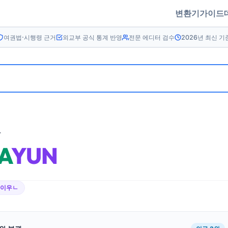
변환기
가이드
여권법·시행령 근거
외교부 공식 통계 반영
전문 에디터 검수
2026년 최신 기
름
A
YUN
아이우ㄴ