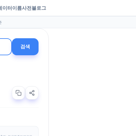
데이터
이름사전
블로그
준
검색