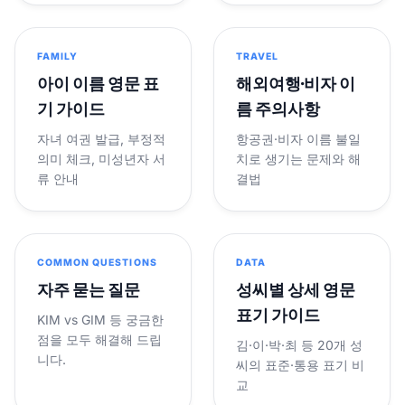
FAMILY
TRAVEL
아이 이름 영문 표
해외여행·비자 이
기 가이드
름 주의사항
자녀 여권 발급, 부정적
항공권·비자 이름 불일
의미 체크, 미성년자 서
치로 생기는 문제와 해
류 안내
결법
COMMON QUESTIONS
DATA
자주 묻는 질문
성씨별 상세 영문
표기 가이드
KIM vs GIM 등 궁금한
점을 모두 해결해 드립
김·이·박·최 등 20개 성
니다.
씨의 표준·통용 표기 비
교