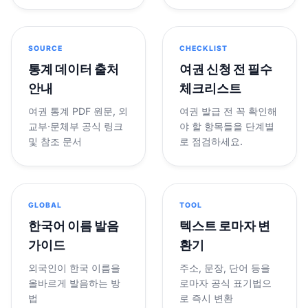
SOURCE
CHECKLIST
통계 데이터 출처
여권 신청 전 필수
안내
체크리스트
여권 통계 PDF 원문, 외
여권 발급 전 꼭 확인해
교부·문체부 공식 링크
야 할 항목들을 단계별
및 참조 문서
로 점검하세요.
GLOBAL
TOOL
한국어 이름 발음
텍스트 로마자 변
가이드
환기
외국인이 한국 이름을
주소, 문장, 단어 등을
올바르게 발음하는 방
로마자 공식 표기법으
법
로 즉시 변환