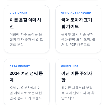
DICTIONARY
OFFICIAL STANDARD
이름 음절 의미 사
국어 로마자 표기
전
법 가이드
이름에 자주 쓰이는 음
문체부 고시 기준 구개
절의 한자 뜻과 성별 트
음화·인명 표기 요약, 출
렌드 분석
처 및 PDF 다운로드
DATA INSIGHT
GUIDELINES
2024 여권 성씨 통
여권 이름 주의사
계
항
KIM vs GIM? 실제 여
하이픈 사용부터 부정
권 데이터로 보는 대한
적 의미 단어까지 꼭 확
민국 성씨 표기 트렌드
인하세요.