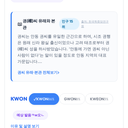
권(權)씨 유래와 본
인구 15
출처: 한국학중앙연구
📖
원
위
관
권씨는 안동 권씨를 유일한 근간으로 하며, 시조 권행
은 원래 신라 왕실 출신이었으나 고려 태조로부터 권
(權)씨 성을 하사받았습니다. '안동에 가면 권씨 아닌
사람이 없다'는 말이 있을 정도로 안동 지역의 대표
가문입니다....
›
권씨 유래·본관 전체보기
KWON
KWON
GWON
KWEON
✓
86%
8%
3%
예상 발음
ㅋw오ㄴ
이유 및 설명 보기