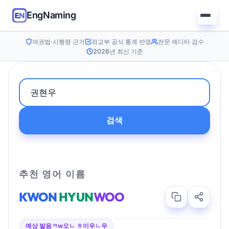
EngNaming
여권법·시행령 근거
외교부 공식 통계 반영
전문 에디터 검수
2026년 최신 기준
검색
추천 영어 이름
KWON
HYUN
WOO
예상 발음
ㅋw오ㄴ ㅎ이우ㄴ우