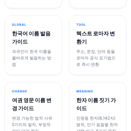
GLOBAL
TOOL
한국어 이름 발음
텍스트 로마자 변
가이드
환기
외국인이 한국 이름을
주소, 문장, 단어 등을
올바르게 발음하는 방
로마자 공식 표기법으
법
로 즉시 변환
CHANGE
MEANING
여권 영문 이름 변
한자 이름 짓기 가
경 가이드
이드
변경 가능한 법적 사유
인명용 한자(8,142자)
5가지와 절차, 부정적
범위, 인기 음절별 한자
의미 대안 정리
선택 비교, 5가지 원칙