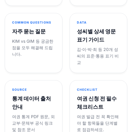
COMMON QUESTIONS
DATA
자주 묻는 질문
성씨별 상세 영문
표기 가이드
KIM vs GIM 등 궁금한
점을 모두 해결해 드립
김·이·박·최 등 20개 성
니다.
씨의 표준·통용 표기 비
교
SOURCE
CHECKLIST
통계 데이터 출처
여권 신청 전 필수
안내
체크리스트
여권 통계 PDF 원문, 외
여권 발급 전 꼭 확인해
교부·문체부 공식 링크
야 할 항목들을 단계별
및 참조 문서
로 점검하세요.