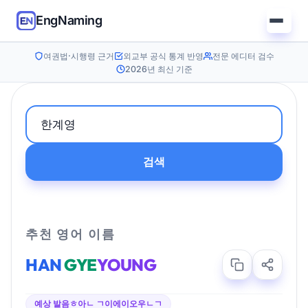
EngNaming
여권법·시행령 근거
외교부 공식 통계 반영
전문 에디터 검수
2026년 최신 기준
검색
추천 영어 이름
HAN
GYE
YOUNG
예상 발음
ㅎ아ㄴ ㄱ이에이오우ㄴㄱ