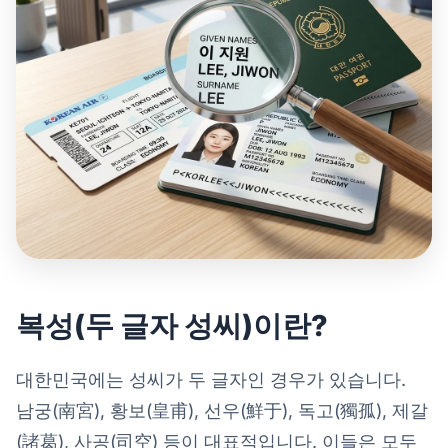
복성(두 글자 성씨)이란?
대한민국에는 성씨가 두 글자인 경우가 있습니다.
남궁(南宮), 황보(皇甫), 선우(鮮于), 독고(獨孤), 제갈
(諸葛), 사공(司空) 등이 대표적입니다. 이들은 모두