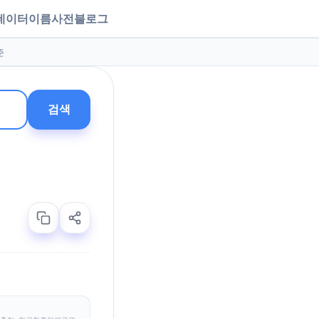
데이터
이름사전
블로그
준
검색