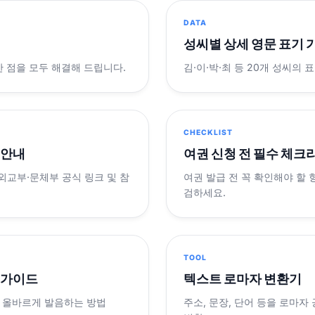
DATA
성씨별 상세 영문 표기 
궁금한 점을 모두 해결해 드립니다.
김·이·박·최 등 20개 성씨의 
CHECKLIST
 안내
여권 신청 전 필수 체크
 외교부·문체부 공식 링크 및 참
여권 발급 전 꼭 확인해야 할
검하세요.
TOOL
 가이드
텍스트 로마자 변환기
 올바르게 발음하는 방법
주소, 문장, 단어 등을 로마자