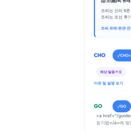
📖
조(趙)씨 유
조씨는 신라 6촌
조씨는 조선 후기
조씨 유래·본관 
CHO
CHO
✓
6
예상 발음
ㅊ오
이유 및 설명 보기
GO
GO
✓
<a href="/guid
표기법</a>에 맞