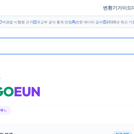
변환기
가이드
여권법·시행령 근거
외교부 공식 통계 반영
전문 에디터 검수
2026년 최신 기
름
GO
EUN
에우ㄴ