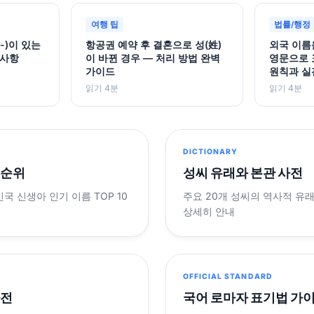
여행 팁
법률/행정
-)이 있는
항공권 예약 후 결혼으로 성(姓)
외국 이름
의사항
이 바뀐 경우 — 처리 방법 완벽
영문으로 
가이드
원칙과 실
읽기 4분
읽기 4분
DICTIONARY
 순위
성씨 유래와 본관 사전
민국 신생아 인기 이름 TOP 10
주요 20개 성씨의 역사적 유
상세히 안내
OFFICIAL STANDARD
사전
국어 로마자 표기법 가