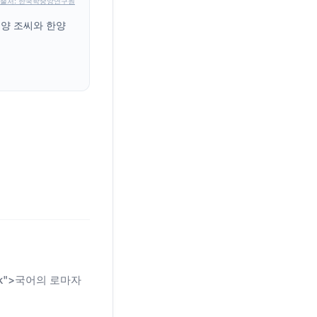
출처: 한국학중앙연구원
풍양 조씨와 한양
n-link">국어의 로마자