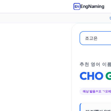
EngNaming
추천 영어 이
CHO
예상 발음
ㅊ오 ㄱ오