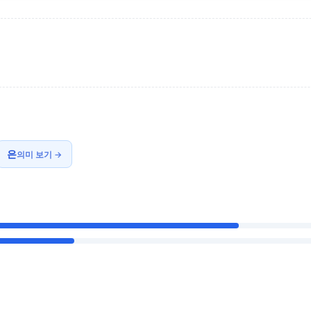
은
의미 보기 →