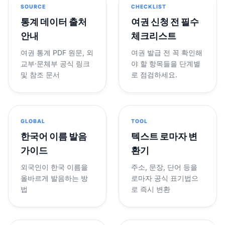
SOURCE
CHECKLIST
통계 데이터 출처
여권 신청 전 필수
안내
체크리스트
여권 통계 PDF 원문, 외
여권 발급 전 꼭 확인해
교부·문체부 공식 링크
야 할 항목들을 단계별
및 참조 문서
로 점검하세요.
GLOBAL
TOOL
한국어 이름 발음
텍스트 로마자 변
가이드
환기
외국인이 한국 이름을
주소, 문장, 단어 등을
올바르게 발음하는 방
로마자 공식 표기법으
법
로 즉시 변환