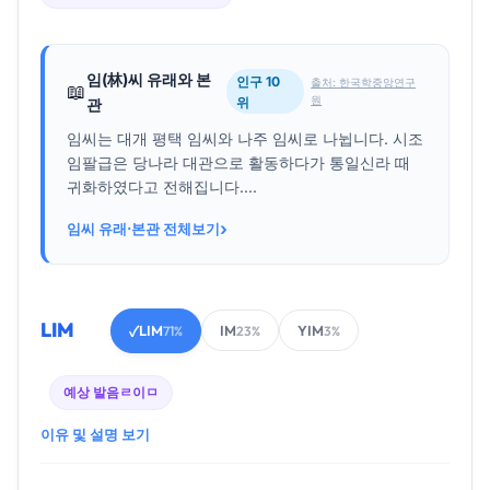
임(林)씨 유래와 본
인구 10
출처: 한국학중앙연구
📖
원
위
관
임씨는 대개 평택 임씨와 나주 임씨로 나뉩니다. 시조
임팔급은 당나라 대관으로 활동하다가 통일신라 때
귀화하였다고 전해집니다....
›
임씨 유래·본관 전체보기
LIM
LIM
IM
YIM
✓
71%
23%
3%
예상 발음
ㄹ이ㅁ
이유 및 설명 보기