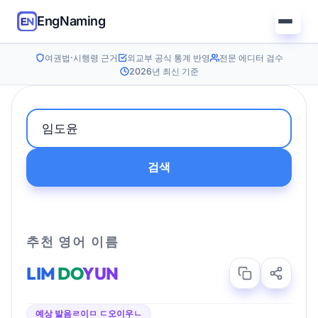
EngNaming
여권법·시행령 근거
외교부 공식 통계 반영
전문 에디터 검수
2026년 최신 기준
검색
추천 영어 이름
LIM
DO
YUN
예상 발음
ㄹ이ㅁ ㄷ오이우ㄴ