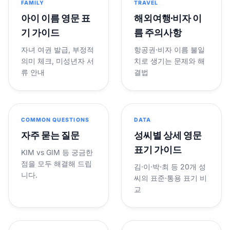
FAMILY
TRAVEL
아이 이름 영문 표
해외여행·비자 이
기 가이드
름 주의사항
자녀 여권 발급, 부정적
항공권·비자 이름 불일
의미 체크, 미성년자 서
치로 생기는 문제와 해
류 안내
결법
COMMON QUESTIONS
DATA
자주 묻는 질문
성씨별 상세 영문
표기 가이드
KIM vs GIM 등 궁금한
점을 모두 해결해 드립
김·이·박·최 등 20개 성
니다.
씨의 표준·통용 표기 비
교