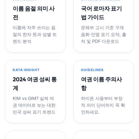
이름 음절 의미 사
국어 로마자 표기
전
법 가이드
이름에 자주 쓰이는 음
문체부 고시 기준 구개
절의 한자 뜻과 성별 트
음화·인명 표기 요약, 출
렌드 분석
처 및 PDF 다운로드
DATA INSIGHT
GUIDELINES
2024 여권 성씨 통
여권 이름 주의사
계
항
KIM vs GIM? 실제 여
하이픈 사용부터 부정
권 데이터로 보는 대한
적 의미 단어까지 꼭 확
민국 성씨 표기 트렌드
인하세요.