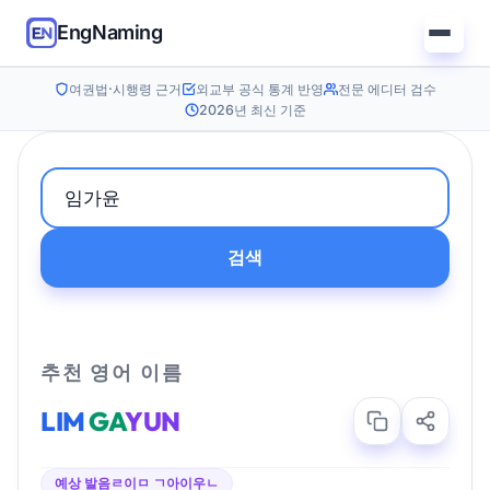
EngNaming
여권법·시행령 근거
외교부 공식 통계 반영
전문 에디터 검수
2026년 최신 기준
검색
추천 영어 이름
LIM
GA
YUN
예상 발음
ㄹ이ㅁ ㄱ아이우ㄴ