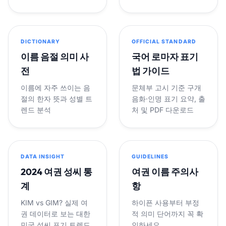
DICTIONARY
OFFICIAL STANDARD
이름 음절 의미 사
국어 로마자 표기
전
법 가이드
이름에 자주 쓰이는 음
문체부 고시 기준 구개
절의 한자 뜻과 성별 트
음화·인명 표기 요약, 출
렌드 분석
처 및 PDF 다운로드
DATA INSIGHT
GUIDELINES
2024 여권 성씨 통
여권 이름 주의사
계
항
KIM vs GIM? 실제 여
하이픈 사용부터 부정
권 데이터로 보는 대한
적 의미 단어까지 꼭 확
민국 성씨 표기 트렌드
인하세요.