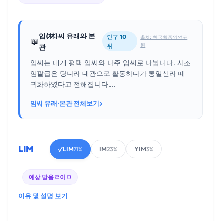
임(林)씨 유래와 본
인구 10
출처: 한국학중앙연구
📖
원
위
관
임씨는 대개 평택 임씨와 나주 임씨로 나뉩니다. 시조
임팔급은 당나라 대관으로 활동하다가 통일신라 때
귀화하였다고 전해집니다....
›
임씨 유래·본관 전체보기
LIM
LIM
IM
YIM
✓
71%
23%
3%
예상 발음
ㄹ이ㅁ
이유 및 설명 보기