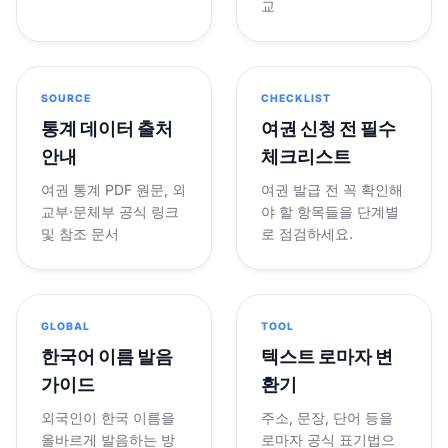
교
SOURCE
CHECKLIST
통계 데이터 출처
여권 신청 전 필수
안내
체크리스트
여권 통계 PDF 원문, 외
여권 발급 전 꼭 확인해
교부·문체부 공식 링크
야 할 항목들을 단계별
및 참조 문서
로 점검하세요.
GLOBAL
TOOL
한국어 이름 발음
텍스트 로마자 변
가이드
환기
외국인이 한국 이름을
주소, 문장, 단어 등을
올바르게 발음하는 방
로마자 공식 표기법으