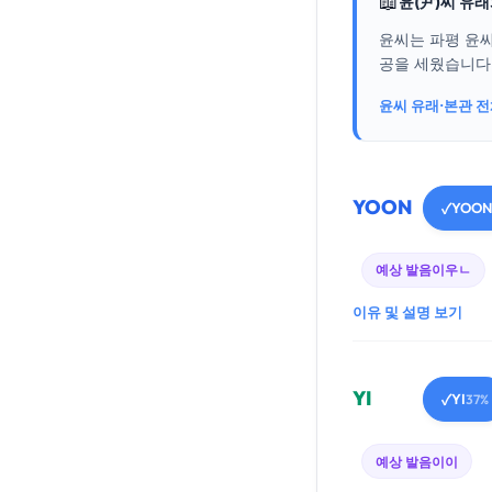
📖
윤(尹)씨 유
윤씨는 파평 윤씨
공을 세웠습니다..
윤씨 유래·본관 
YOON
YOON
✓
예상 발음
이우ㄴ
이유 및 설명 보기
YI
YI
✓
37%
예상 발음
이이