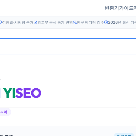
변환기
가이드
여권법·시행령 근거
외교부 공식 통계 반영
전문 에디터 검수
2026년 최신 기
름
N
YI
SEO
이ㅅ어