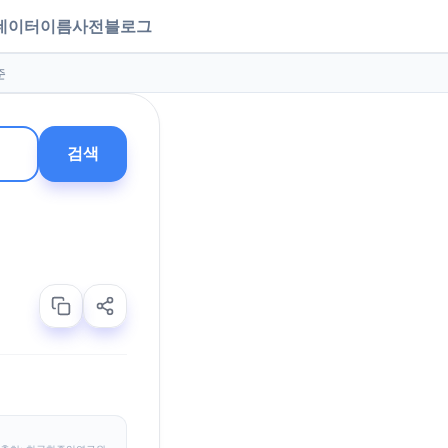
데이터
이름사전
블로그
준
검색