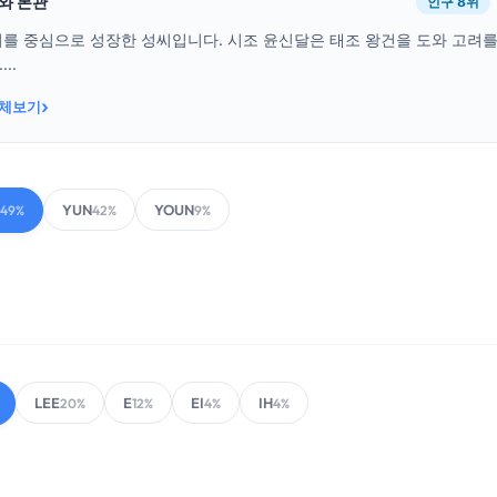
래와 본관
인구 8위
를 중심으로 성장한 성씨입니다. 시조 윤신달은 태조 왕건을 도와 고려를
..
›
전체보기
YUN
YOUN
49%
42%
9%
LEE
E
EI
IH
20%
12%
4%
4%