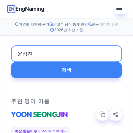
EngNaming
여권법·시행령 근거
외교부 공식 통계 반영
전문 에디터 검수
2026년 최신 기준
검색
추천 영어 이름
YOON
SEONG
JIN
예상 발음
이우ㄴ ㅅ어ㄴㄱㅈ이ㄴ