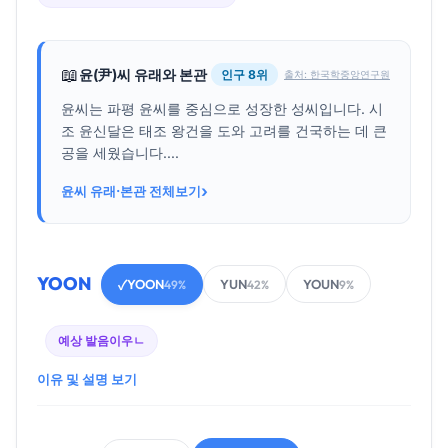
📖
윤(尹)씨 유래와 본관
인구 8위
출처: 한국학중앙연구원
윤씨는 파평 윤씨를 중심으로 성장한 성씨입니다. 시
조 윤신달은 태조 왕건을 도와 고려를 건국하는 데 큰
공을 세웠습니다....
›
윤씨 유래·본관 전체보기
YOON
YOON
YUN
YOUN
✓
49%
42%
9%
예상 발음
이우ㄴ
이유 및 설명 보기