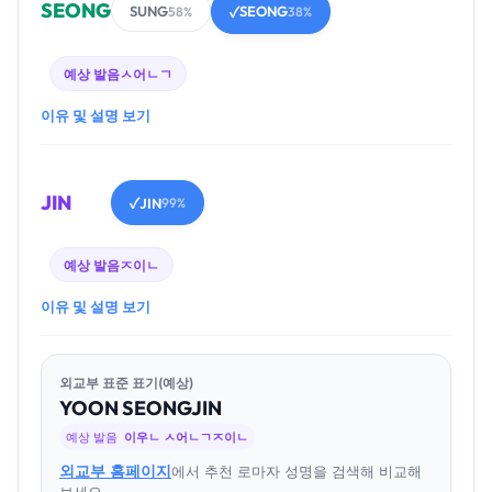
SEONG
SUNG
SEONG
58%
✓
38%
예상 발음
ㅅ어ㄴㄱ
이유 및 설명 보기
JIN
JIN
✓
99%
예상 발음
ㅈ이ㄴ
이유 및 설명 보기
외교부 표준 표기(예상)
YOON
SEONG
JIN
예상 발음
이우ㄴ ㅅ어ㄴㄱㅈ이ㄴ
외교부 홈페이지
에서 추천 로마자 성명을 검색해 비교해
보세요.