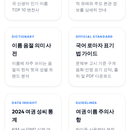
국 신생아 인기 이름
적 유래와 주요 본관 정
TOP 10 변천사
보를 상세히 안내
DICTIONARY
OFFICIAL STANDARD
이름 음절 의미 사
국어 로마자 표기
전
법 가이드
이름에 자주 쓰이는 음
문체부 고시 기준 구개
절의 한자 뜻과 성별 트
음화·인명 표기 요약, 출
렌드 분석
처 및 PDF 다운로드
DATA INSIGHT
GUIDELINES
2024 여권 성씨 통
여권 이름 주의사
계
항
KIM vs GIM? 실제 여
하이픈 사용부터 부정