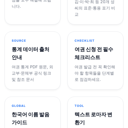
김·이·박·최 등 20개 성
니다.
씨의 표준·통용 표기 비
교
SOURCE
CHECKLIST
통계 데이터 출처
여권 신청 전 필수
안내
체크리스트
여권 통계 PDF 원문, 외
여권 발급 전 꼭 확인해
교부·문체부 공식 링크
야 할 항목들을 단계별
및 참조 문서
로 점검하세요.
GLOBAL
TOOL
한국어 이름 발음
텍스트 로마자 변
가이드
환기